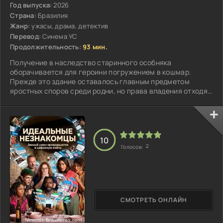
Год выпуска:
2026
Страна:
Бразилия
Жанр:
ужасы, драма, детектив
Перевод:
Синема УС
Продолжительность:
93 мин.
Получение в наследство старинного особняка
оборачивается для героини погружением в кошмар.
Прежде это здание оставалось главным предметом
яростных споров среди родни, но права владения отходят
на второй план после осмотра помещений...
10
2
Голосов:
СМОТРЕТЬ ОНЛАЙН