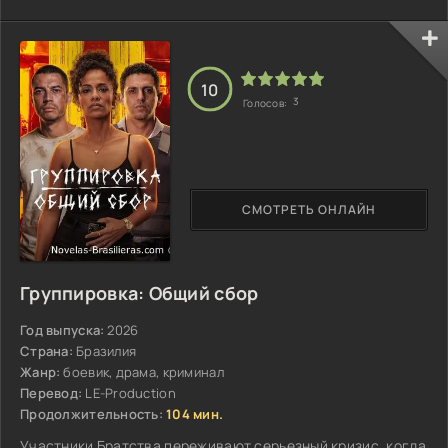
характере отца...
10
3
Голосов:
СМОТРЕТЬ ОНЛАЙН
Группировка: Общий сбор
Год выпуска:
2026
Страна:
Бразилия
Жанр:
боевик, драма, криминал
Перевод:
LE-Production
Продолжительность:
104 мин.
Участники Братства переживают серьезный кризис, когда