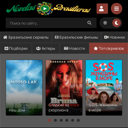
Бразильские сериалы
Бразильские фильмы
Новинки
Подборки
Актеры
Новости
Топ сериалов
Сладкий яд
S.O.S. Женщины
Наш дом
скорпиона
в море