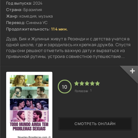
Год выпуска:
2024
Страна:
Бразилия
Жанр:
комедия, музыка
Перевод:
Синема УС
Продолжительность:
114 мин.
Дуда, Бия и Жулинья живут в Резенди и с детства учатся в
одной школе, где и зародилась их крепкая дружба. Спустя
годы они решают отметить важную дату и вырваться из
привычной рутины, устроив совместное путешествие...
10
1
Голосов:
СМОТРЕТЬ ОНЛАЙН