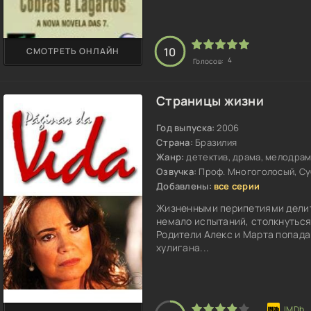
10
СМОТРЕТЬ ОНЛАЙН
4
Голосов:
Страницы жизни
Год выпуска:
2006
Страна:
Бразилия
Жанр:
детектив, драма, мелодра
Озвучка:
Проф. Многоголосый, С
Добавлены:
все серии
Жизненными перипетиями делит
немало испытаний, столкнуться
Родители Алекс и Марта попада
хулигана...