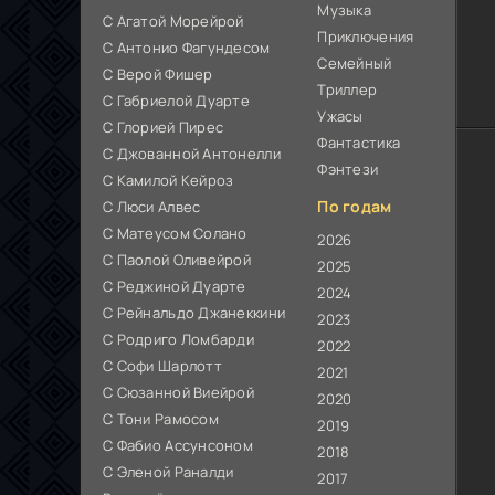
Музыка
С Агатой Морейрой
Приключения
С Антонио Фагундесом
Семейный
С Верой Фишер
Триллер
С Габриелой Дуарте
Ужасы
С Глорией Пирес
Фантастика
С Джованной Антонелли
Фэнтези
С Камилой Кейроз
По годам
С Люси Алвес
С Матеусом Солано
2026
С Паолой Оливейрой
2025
С Реджиной Дуарте
2024
С Рейнальдо Джанеккини
2023
С Родриго Ломбарди
2022
С Софи Шарлотт
2021
С Сюзанной Виейрой
2020
С Тони Рамосом
2019
С Фабио Ассунсоном
2018
С Эленой Раналди
2017