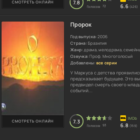
7.8
СМОТРЕТЬ ОНЛАЙН
6.6
72
Голосов:
(426)
Пророк
Год выпуска:
2006
Страна:
Бразилия
Жанр:
драма, мелодрама, семейны
Озвучка:
Проф. Многоголосый
Добавлены:
все серии
У Маркуса с детства проявили
предсказывает будущее. Это вы
предвидел смерть своего младше
событий...
7.3
СМОТРЕТЬ ОНЛАЙН
6.8
93
Голосов:
(159)