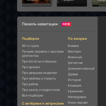
Панель навигации
Подборки
По жанрам
90-х годов
Боевик
Лучшие сериалы с высоким
Вестерн
рейтингом
Военный
Про богатых и бедных
Детектив
Про врачей
Документальный
Про девушек-моделей
Драма
Про любовь и страсть
История
Про рабов
Комедия
Про школу и подростков
Криминал
Все подборки
Мелодрама
Мини сериал
С актёрами и актрисами