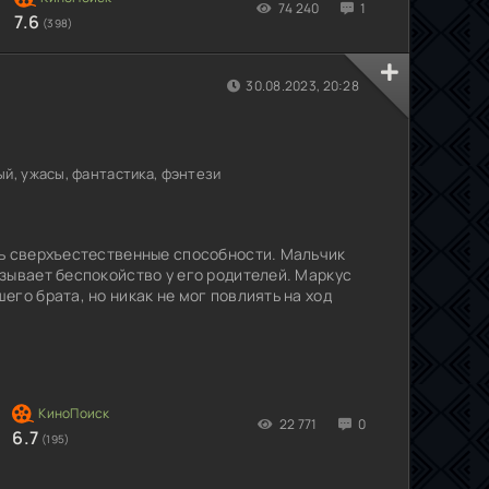
74 240
1
7.6
(398)
30.08.2023, 20:28
й, ужасы, фантастика, фэнтези
сь сверхъестественные способности. Мальчик
зывает беспокойство у его родителей. Маркус
го брата, но никак не мог повлиять на ход
22 771
0
6.7
(195)