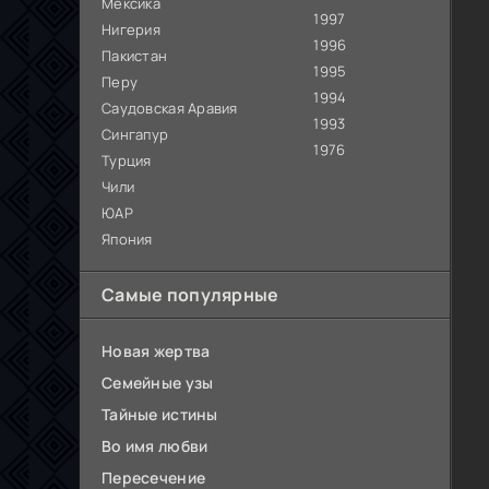
Мексика
1997
Нигерия
1996
Пакистан
1995
Перу
1994
Саудовская Аравия
1993
Сингапур
1976
Турция
Чили
ЮАР
Япония
Самые популярные
Новая жертва
Семейные узы
Тайные истины
Во имя любви
Пересечение