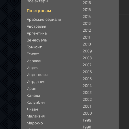
Все актёры
2016
2015
По странам
2014
Арабские сериалы
2013
Австралия
2012
Аргентина
2011
Венесуэла
2010
Гонконг
2009
Египет
2008
Израиль
2007
Индия
2006
Индонезия
2005
Иордания
2004
Иран
2003
Канада
2002
Колумбия
2001
Ливан
2000
Малайзия
1999
Марокко
1998