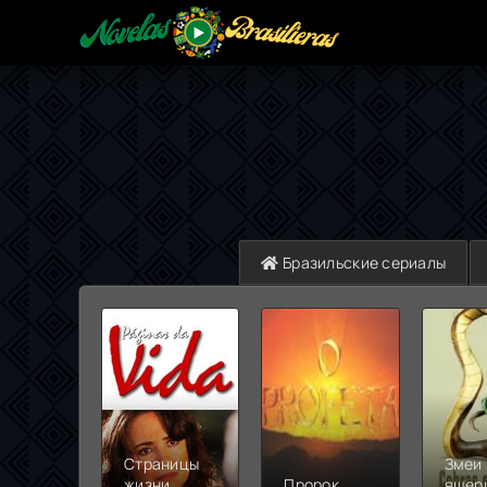
Бразильские сериалы
Страницы
Змеи 
жизни
Пророк
ящер