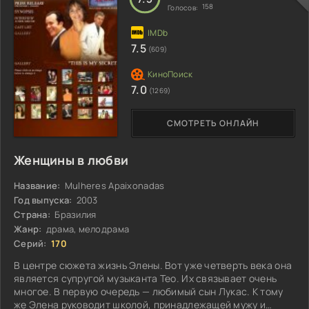
158
Голосов:
7.5
(609)
7.0
(1269)
СМОТРЕТЬ ОНЛАЙН
Женщины в любви
Название:
Mulheres Apaixonadas
Год выпуска:
2003
Страна:
Бразилия
Жанр:
драма, мелодрама
Серий:
170
В центре сюжета жизнь Элены. Вот уже четверть века она
является супругой музыканта Тео. Их связывает очень
многое. В первую очередь — любимый сын Лукас. К тому
же Элена руководит школой, принадлежащей мужу и