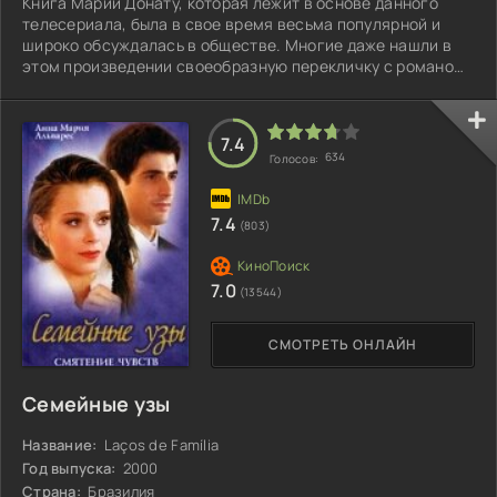
Книга Марии Донату, которая лежит в основе данного
телесериала, была в свое время весьма популярной и
широко обсуждалась в обществе. Многие даже нашли в
этом произведении своеобразную перекличку с романом
«Лолита»...
7.4
634
Голосов:
7.4
(803)
7.0
(13544)
СМОТРЕТЬ ОНЛАЙН
Семейные узы
Название:
Laços de Família
Год выпуска:
2000
Страна:
Бразилия