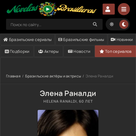
Бразильские сериалы
Бразильские фильмы
Новинки
Подборки
Актеры
Новости
Топ сериалов
Главная
Бразильские актёры и актрисы
Элена Раналди
Элена Раналди
HELENA RANALDI
, 60 ЛЕТ