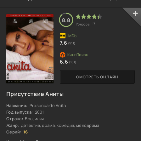
Лорене — его сестре, с которой они давно стали лучшими
подругами...
8.8
17
Голосов:
7.6
(511)
6.6
(161)
СМОТРЕТЬ ОНЛАЙН
Присутствие Аниты
Название:
Presença de Anita
Год выпуска:
2001
Страна:
Бразилия
Жанр:
детектив, драма, комедия, мелодрама
Серий:
16