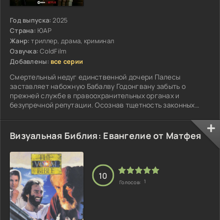
Год выпуска:
2025
Страна:
ЮАР
Жанр:
триллер, драма, криминал
Озвучка:
ColdFilm
Добавлены:
все серии
Смертельный недуг единственной дочери Палесы
заставляет набожную Бабалву Годонгвану забыть о
прежней службе в правоохранительных органах и
безупречной репутации. Осознав тщетность законных
способов собрать колоссальную сумму на неотложную
медицинскую процедуру...
Визуальная Библия: Евангелие от Матфея
10
1
Голосов: