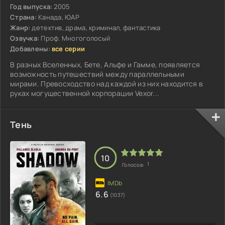
Год выпуска:
2005
Страна:
Канада, ЮАР
Жанр:
детектив, драма, криминал, фантастика
Озвучка:
Проф. Многоголосый
Добавлены:
все серии
В разных Вселенных, Бете, Альфе и Гамме, появляется
возможность путешествий между параллельными
мирами. Превосходство над каждой из них находится в
руках могущественной корпорации Vexor...
Тень
10
1
Голосов:
6.6
(1037)