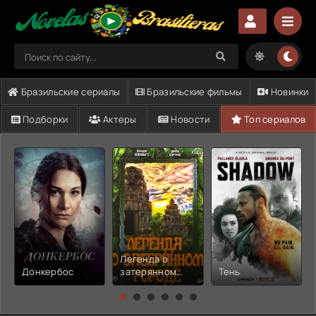
Бразильские сериалы
Бразильские фильмы
Новинки
Подборки
Актеры
Новости
Топ сериалов
Легенда о
Донкербос
затерянном
Тень
городе