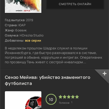
СМОТРЕТЬ ОНЛАЙН
Год выпуска:
2019
Страна:
ЮАР
Жанр:
боевик
Озвучка:
HDrezka Studio
Добавлены:
все серии
В недалеком прошлом Шадрах служил в полиции
Йоханнесбурга, где быстро разочаровался в системе,
погрязшей в обмане, коррупции и интригах. Оперативник
по прозвищу Тень живет с сестрой-инвалидом...
Сензо Мейива: убийство знаменитого
футболиста
10
1
Голосов: