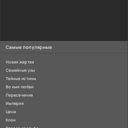
Самые популярные
Новая жертва
Семейные узы
Тайные истины
Во имя любви
Пересечение
Империя
Цена
Клон