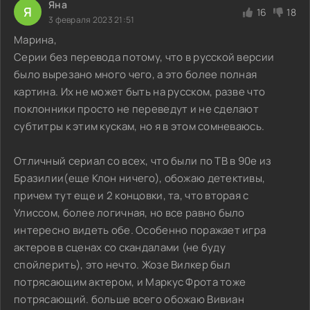
Яна
Я
16
18
3 февраля 2023 21:51
Марина,
Серии без перевода потому, что в русской версии
было вырезано много чего, а это более полная
картина. Их не может быть на русском, разве что
поклонники просто не переведут и не сделают
субтитры к этим кускам, но я в этом сомневаюсь.
Отличный сериал со всех, что были по ТВ в 90е из
Бразилии(еще Клон ничего), обожаю детективы,
причем тут еще и 2 концовки, та, что вторая с
Улиссом, более логичная, но все равно было
интересно видеть обе. Особенно поражает игра
актеров в сценах со скандалами (не буду
спойлерить), это нечто. Жозе Вилкер был
потрясающим актером, и Маркус Фрота тоже
потрясающий. больше всего обожаю Вивиан