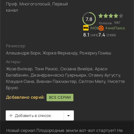
Проф. Многоголосый, Первый
канал
7.8
1067
Голосов:
8.1
7.4
(489)
(2999)
Режиссер:
Алешандре Бори, Жорже Фернанду, Рожериу Гомеш
Актеры:
Жозе Вилкер, Тони Рамос, Сюзана Виейра, Араси
Балабанян, Джанфранческо Гуарньери, Отавиу Аугусту,
Клаудия Оана, Вивиан Пажмантер, Селтон Мелу, Нисетте
Бруно
Добавлено серий:
ВСЕ СЕРИИ
Добавить в список
Новый сериал Плодородные земли вот-вот стартует! Не