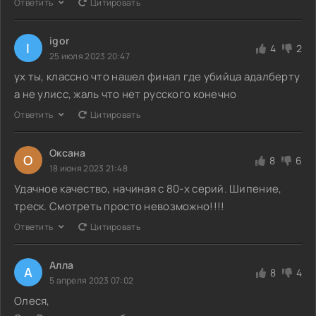
Ответить
Цитировать
igor
I
4
2
25 июля 2023 20:47
ух ты, классно что нашел финал где убийца адалберту
а не улисс, жаль что нет русского конечно
Ответить
Цитировать
Оксана
О
8
6
18 июня 2023 21:48
Удачное качество, начиная с 80-х серий. Шипение,
треск. Смотреть просто невозможно!!!!
Ответить
Цитировать
Алла
А
8
4
5 апреля 2023 07:02
Олеся,