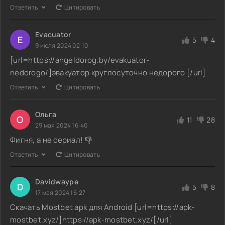
Ответить
Цитировать
Evacuator
E
5
4
9 июля 2024 02:10
[url=https://angeldorog.by/evakuator-
nedorogo/]эвакуатор круглосуточно недорого [/url]
Ответить
Цитировать
Ольга
О
11
28
29 мая 2024 16:40
Фигня, а не сериал! 👎
Ответить
Цитировать
Davidwaype
D
5
8
17 мая 2024 16:27
Скачать Mostbet apk для Android [url=https://apk-
mostbet.xyz/]https://apk-mostbet.xyz/[/url]