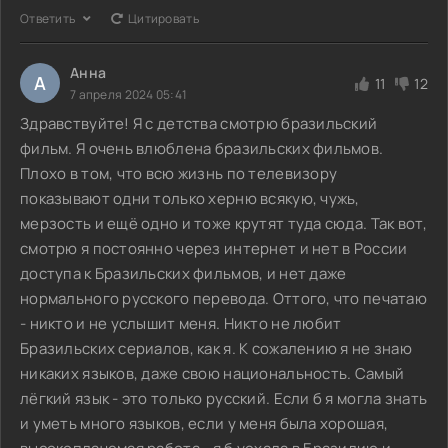
Ответить
Цитировать
Анна
А
11
12
7 апреля 2024 05:41
Здравствуйте! Я с детства смотрю бразильский
фильм. Я очень влюблена бразильских фильмов.
Плохо в том, что всю жизнь по телевизору
показывают одни только херню всякую, чужь,
мерзость и ещё одно и тоже крутят туда сюда. Так вот,
смотрю я постоянно через интернет и нет в России
доступа к Бразильских фильмов, и нет даже
нормального русского перевода. Оттого, что печатаю
- никто и не услышит меня. Никто не любит
Бразильских сериалов, как я. К сожалению я не знаю
никаких языков, даже свою национальность. Самый
лёгкий язык - это только русский. Если б я могла знать
и уметь много языков, если у меня была хорошая,