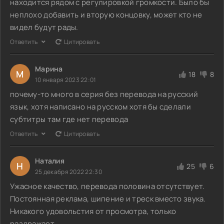
находится рядом с регулировкой громкости. Было бы
неплохо добавить и вторую концовку, может кто не
видел будут рады.
Ответить
Цитировать
Марина
М
18
8
10 января 2023 22:01
почему-то много в серия без перевода на русский
язык, хотя написано на русском хотя бы сделали
субтитры там где нет перевода
Ответить
Цитировать
Наталия
Н
25
6
25 декабря 2022 22:30
Ужасное качество, перевода половина отсутствует.
Постоянная реклама, шипение и треск вместо звука.
Никакого удовольстия от просмотра, только
раздражает.