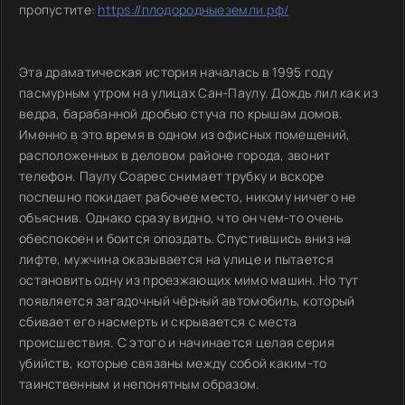
пропустите:
https://плодородныеземли.рф/
Эта драматическая история началась в 1995 году
пасмурным утром на улицах Сан-Паулу. Дождь лил как из
ведра, барабанной дробью стуча по крышам домов.
Именно в это время в одном из офисных помещений,
расположенных в деловом районе города, звонит
телефон. Паулу Соарес снимает трубку и вскоре
поспешно покидает рабочее место, никому ничего не
объяснив. Однако сразу видно, что он чем-то очень
обеспокоен и боится опоздать. Спустившись вниз на
лифте, мужчина оказывается на улице и пытается
остановить одну из проезжающих мимо машин. Но тут
появляется загадочный чёрный автомобиль, который
сбивает его насмерть и скрывается с места
происшествия. С этого и начинается целая серия
убийств, которые связаны между собой каким-то
таинственным и непонятным образом.