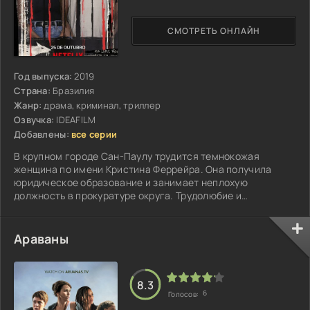
СМОТРЕТЬ ОНЛАЙН
Год выпуска:
2019
Страна:
Бразилия
Жанр:
драма, криминал, триллер
Озвучка:
IDEAFILM
Добавлены:
все серии
В крупном городе Сан-Паулу трудится темнокожая
женщина по имени Кристина Феррейра. Она получила
юридическое образование и занимает неплохую
должность в прокуратуре округа. Трудолюбие и
неподкупность помогли завоевать уважение начальства и
коллег...
Араваны
8.3
6
Голосов: