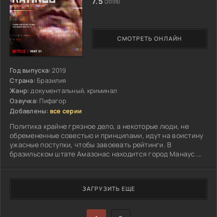
7.5
(2009)
СМОТРЕТЬ ОНЛАЙН
Год выпуска:
2019
Страна:
Бразилия
Жанр:
документальный, криминал
Озвучка:
Пифагор
Добавлены:
все серии
Политика крайне грязное дело, а некоторые люди, не
обремененные совестью и принципами, идут на воистину
ужасные поступки, чтобы завоевать рейтинги. В
бразильском штате Амазонас находится город Манаус.
Здесь на протяжении последних десяти лет вещает
крайне популярная телекомпания "Рио-Негро"...
ЗАГРУЗИТЬ ЕЩЕ