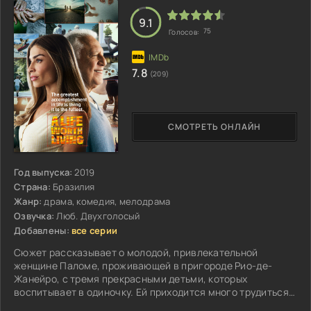
9.1
75
Голосов:
7.8
(209)
СМОТРЕТЬ ОНЛАЙН
Год выпуска:
2019
Страна:
Бразилия
Жанр:
драма, комедия, мелодрама
Озвучка:
Люб. Двухголосый
Добавлены:
все серии
Сюжет рассказывает о молодой, привлекательной
женщине Паломе, проживающей в пригороде Рио-де-
Жанейро, с тремя прекрасными детьми, которых
воспитывает в одиночку. Ей приходится много трудиться,
чтобы обеспечить свою большую семью...