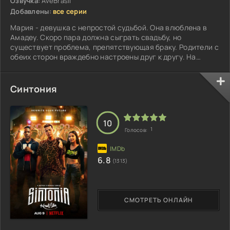
Озвучка:
AveBrasil
Добавлены:
все серии
Мария - девушка с непростой судьбой. Она влюблена в
Амадеу. Скоро пара должна сыграть свадьбу, но
существует проблема, препятствующая браку. Родители с
обеих сторон враждебно настроены друг к другу. На
свадьбе происходит трагедия - Амадеу получает
огнестрельное ранение и погибает...
Синтония
10
1
Голосов:
6.8
(1313)
СМОТРЕТЬ ОНЛАЙН