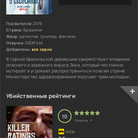
Год выпуска:
2019
Страна:
Бразилия
Жанр:
детектив, триллер, фэнтези
Озвучка:
IDEAFILM
Добавлены:
все серии
В горной бразильской деревушке свирепствует эпидемия
опасного и заразного вируса Зика, который постоянно
мутирует и угрожает распространиться по всей стране.
Министерство здравоохранения поручает трем молодым
врачам-вирусологам отправиться в деревню и провести
вакцинацию ее жителей...
Убийственные рейтинги
10
4
Голосов: