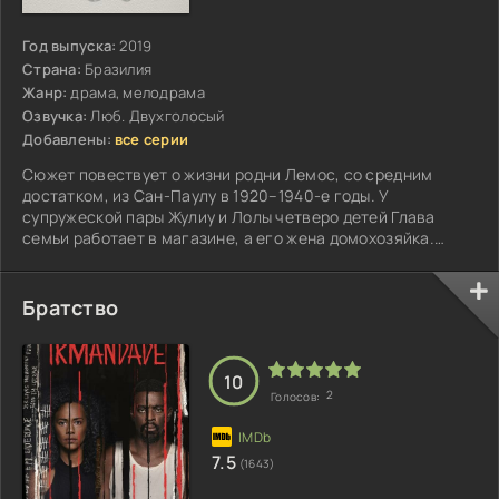
Год выпуска:
2019
Страна:
Бразилия
Жанр:
драма, мелодрама
Озвучка:
Люб. Двухголосый
Добавлены:
все серии
Сюжет повествует о жизни родни Лемос, со средним
достатком, из Сан-Паулу в 1920–1940-е годы. У
супружеской пары Жулиу и Лолы четверо детей Глава
семьи работает в магазине, а его жена домохозяйка.
Старший сын Карлос ответственный и гордость
родителей...
Братство
10
2
Голосов:
7.5
(1643)