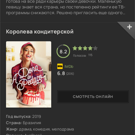
готова на все ради карьеры своей девочки. Маленькую
певицу знает вся страна, но постепенно рейтинги ее ТВ-
программы снижаются. Решено пригласить еще одного
ребенка ей в напарники, для чего проводится конкурс
среди телезрителей...
Королева кондитерской
8.2
115
Голосов:
6.8
(206)
СМОТРЕТЬ ОНЛАЙН
Год выпуска:
2019
Страна:
Бразилия
Жанр:
драма, комедия, мелодрама