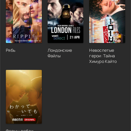
Рябь
Лондонские
Невоспетые
Файлы
герои: Тайна
Химуро Кайто
Формы любви