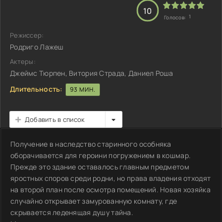
10
1
Голосов:
Режиссер:
Родриго Лажеш
Актеры:
Джеймс Тюрпен, Витория Страда, Даниел Роша
Длительность:
93 МИН.
Добавить в список
Получение в наследство старинного особняка
оборачивается для героини погружением в кошмар.
Прежде это здание оставалось главным предметом
яростных споров среди родни, но права владения отходят
на второй план после осмотра помещений. Новая хозяйка
случайно открывает замурованную комнату, где
скрывается леденящая душу тайна.