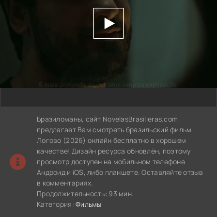
Бразиломаны, сайт NovelasBrasilieras.com
предлагает Вам смотреть бразильский фильм
Логово (2026) онлайн бесплатно в хорошем
качестве! Дизайн ресурса обновлён, поэтому
просмотр доступен на мобильном телефоне
Андроид и iOS, либо планшете. Оставляйте отзыв
в комментариях.
Продолжительность: 93 мин.
Категория:
Фильмы