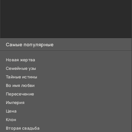
Самые популярные
Новая жертва
Семейные узы
Тайные истины
Во имя любви
Пересечение
Империя
Цена
Клон
Вторая свадьба