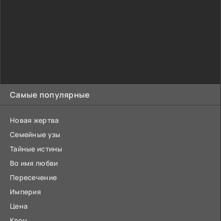
Самые популярные
Новая жертва
Семейные узы
Тайные истины
Во имя любви
Пересечение
Империя
Цена
Клон