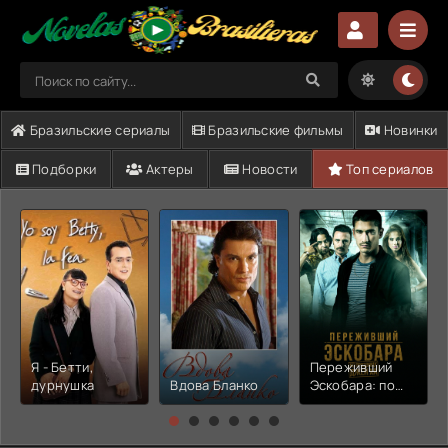
Бразильские сериалы
Бразильские фильмы
Новинки
Подборки
Актеры
Новости
Топ сериалов
Я - Бетти,
Переживший
дурнушка
Вдова Бланко
Эскобара: по
прозвищу Джей
Ха