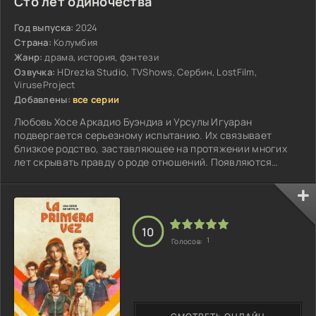
Сто лет одиночества
Год выпуска:
2024
Страна:
Колумбия
Жанр:
драма, история, фэнтези
Озвучка:
HDrezka Studio, TVShows, Сербин, LostFilm,
ViruseProject
Добавлены:
все серии
Любовь Хосе Аркадио Буэндиа и Урсулы Игуаран
подвергается серьезному испытанию. Их связывает
близкое родство, заставляющее на протяжении многих
лет скрывать правду о роде отношений. Появляются
слухи, и общественность приходит в негодование...
10
1
Голосов: