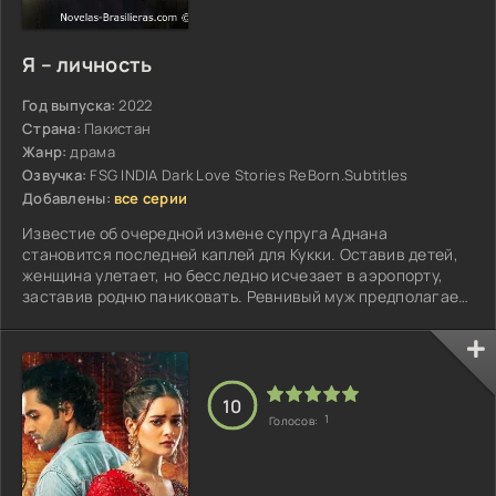
Я – личность
Год выпуска:
2022
Страна:
Пакистан
Жанр:
драма
Озвучка:
FSG INDIA Dark Love Stories ReBorn.Subtitles
Добавлены:
все серии
Известие об очередной измене супруга Аднана
становится последней каплей для Кукки. Оставив детей,
женщина улетает, но бесследно исчезает в аэропорту,
заставив родню паниковать. Ревнивый муж предполагает,
что беглянка скрывается у Азиза...
10
1
Голосов: