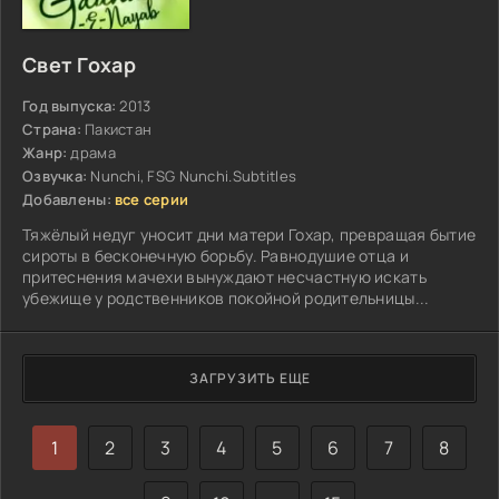
Свет Гохар
Год выпуска:
2013
Страна:
Пакистан
Жанр:
драма
Озвучка:
Nunchi, FSG Nunchi.Subtitles
Добавлены:
все серии
Тяжёлый недуг уносит дни матери Гохар, превращая бытие
сироты в бесконечную борьбу. Равнодушие отца и
притеснения мачехи вынуждают несчастную искать
убежище у родственников покойной родительницы...
ЗАГРУЗИТЬ ЕЩЕ
1
2
3
4
5
6
7
8