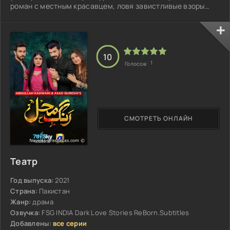
роман с местным красавцем, ловя завистливые взоры
подруг...
10
1
Голосов:
СМОТРЕТЬ ОНЛАЙН
Театр
Год выпуска:
2021
Страна:
Пакистан
Жанр:
драма
Озвучка:
FSG INDIA Dark Love Stories ReBorn.Subtitles
Добавлены:
все серии