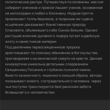
политические распри. Путешествуя по селениям, мессия
собирает учеников и провозглашает учение, основанное
на милосердии и любви к ближнему. Мудрые притчи
привлекают толпы бедняков, а творимые им чудеса
исцеления доказывают божественную природу
Спасивета, объявившего себя Сыном Божьим. Однако
растущее влияние духовного лидера пугает иудейскую
элиту и наместников империи.
Под давлением первосвященников пророка
арестовывают по ложному обвинению в богохульстве,
приговаривая к мученической смерти на кресте. Данная
кинокартина уникальна детальным следованием
Священному Писанию и глубоким психологизмом.
Вместо каноничного, лишенного эмоций образа, авторы
показывают живого, сострадательного человека, через
чьи поступки транслируется безграничная забота
Всевышнего о человечестве.