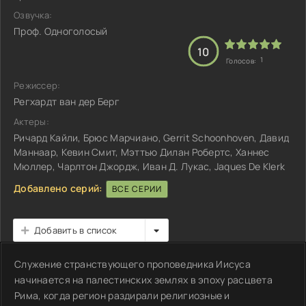
Озвучка:
Проф. Одноголосый
10
1
Голосов:
Режиссер:
Регхардт ван дер Берг
Актеры:
Ричард Кайли, Брюс Марчиано, Gerrit Schoonhoven, Давид
Маннаар, Кевин Смит, Мэттью Дилан Робертс, Ханнес
Мюллер, Чарлтон Джордж, Иван Д. Лукас, Jaques De Klerk
Добавлено серий:
ВСЕ СЕРИИ
Добавить в список
Служение странствующего проповедника Иисуса
начинается на палестинских землях в эпоху расцвета
Рима, когда регион раздирали религиозные и