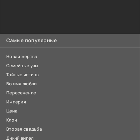
Самые популярные
Новая жертва
Семейные узы
Тайные истины
Во имя любви
Пересечение
Империя
Цена
Клон
Вторая свадьба
Дикий ангел