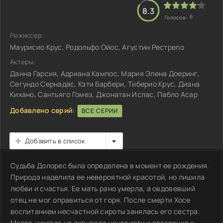
8.3
6
Голосов:
Режиссер:
Маурисио Крус, Родольфо Ойос, Агустин Рестрепо
Актеры:
Данна Гарсия, Адриана Кампос, Мария Элена Доеринг,
Сегундо Сернадас, Кэти Барбери, Тиберио Крус, Диана
Кихано, Сантьяго Гомез, Джонатан Ислас, Пабло Асар
Добавлено серий:
ВСЕ СЕРИИ
Добавить в список
Судьба Долорес была определена в момент ее рождения.
Природа наделила ее невероятной красотой, но лишила
любви и счастья. Ее мать рано умерла, а овдовевший
отец не мог оправиться от горя. После смерти Хосе
воспитанием несчастной сироты занялась его сестра.
Марта никогда не скрывала ненависти и презрения к