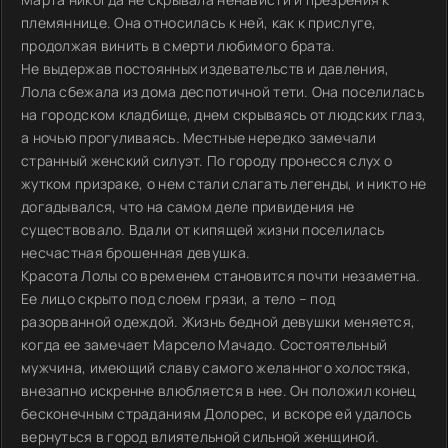
племяннице. Она относилась к ней, как к прислуге,
продолжая винить в смерти любимого брата.
Не выдержав постоянных издевательств и давления,
Лола сбежала из дома деспотичной тети. Она поселилась
на городском кладбище, днем скрываясь от людских глаз,
а ночью прогуливаясь. Местные нередко замечали
странный женский силуэт. По городу пронесся слух о
жутком призраке, о нем стали слагать легенды, и никто не
догадывался, что на самом деле привидения не
существовало. Вдали от кипящей жизни поселилась
несчастная брошенная девушка.
Красота Лолы со временем становится почти незаметна.
Ее лицо скрыто под слоем грязи, а тело – под
разорванной одеждой. Жизнь бедной девушки меняется,
когда ее замечает Марсело Мачадо. Состоятельный
мужчина, имеющий славу самого желанного холостяка,
внезапно искренне влюбляется в нее. Он положил конец
бесконечным страданиям Долорес, и вскоре ей удалось
вернуться в город влиятельной сильной женщиной.