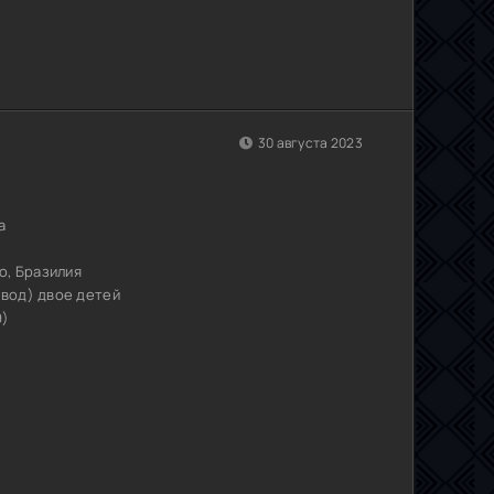
30 августа 2023
а
о, Бразилия
звод) двое детей
9)