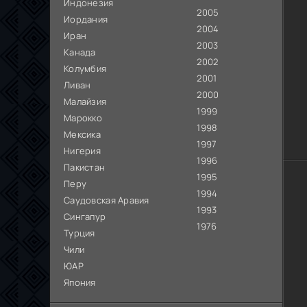
Индонезия
2005
Иордания
2004
Иран
2003
Канада
2002
Колумбия
2001
Ливан
2000
Малайзия
1999
Марокко
1998
Мексика
1997
Нигерия
1996
Пакистан
1995
Перу
1994
Саудовская Аравия
1993
Сингапур
1976
Турция
Чили
ЮАР
Япония