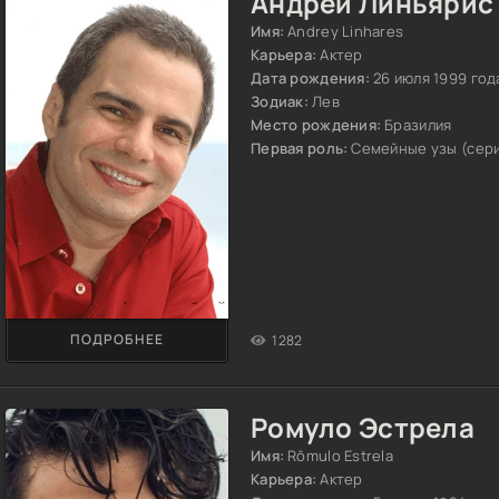
Андрей Линьярис
Имя:
Andrey Linhares
Карьера:
Актер
Дата рождения:
26 июля 1999 год
Зодиак:
Лев
Место рождения:
Бразилия
Первая роль:
Семейные узы (сери
ПОДРОБНЕЕ
1282
Ромуло Эстрела
Имя:
Rômulo Estrela
Карьера:
Актер