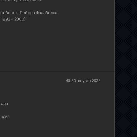
 ребенок, Дебора Фалабелла
 1992 – 2000)
30 августа 2023
года
зилия