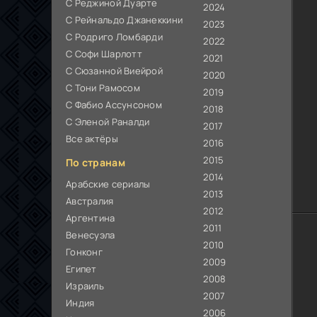
С Реджиной Дуарте
2024
С Рейнальдо Джанеккини
2023
С Родриго Ломбарди
2022
С Софи Шарлотт
2021
С Сюзанной Виейрой
2020
С Тони Рамосом
2019
С Фабио Ассунсоном
2018
С Эленой Раналди
2017
Все актёры
2016
2015
По странам
2014
Арабские сериалы
2013
Австралия
2012
Аргентина
2011
Венесуэла
2010
Гонконг
2009
Египет
2008
Израиль
2007
Индия
2006