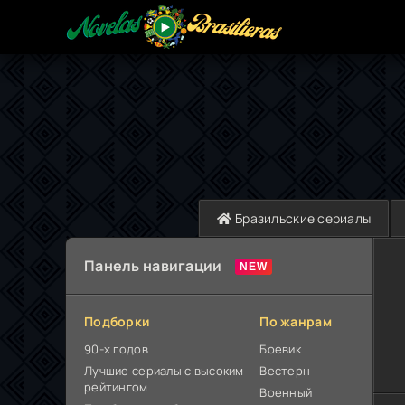
Бразильские сериалы
Панель навигации
Подборки
По жанрам
90-х годов
Боевик
Лучшие сериалы с высоким
Вестерн
рейтингом
Военный