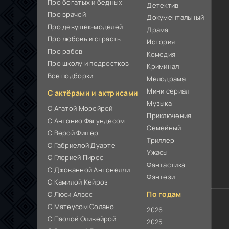
Про богатых и бедных
Детектив
Про врачей
Документальный
Про девушек-моделей
Драма
Про любовь и страсть
История
Про рабов
Комедия
Про школу и подростков
Криминал
Все подборки
Мелодрама
Мини сериал
С актёрами и актрисами
Музыка
С Агатой Морейрой
Приключения
С Антонио Фагундесом
Семейный
С Верой Фишер
Триллер
С Габриелой Дуарте
Ужасы
С Глорией Пирес
Фантастика
С Джованной Антонелли
Фэнтези
С Камилой Кейроз
По годам
С Люси Алвес
С Матеусом Солано
2026
С Паолой Оливейрой
2025