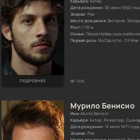
Карьера:
Актер
Дата рождения:
30 июня 1992 год
Зодиак:
Рак
Место рождения:
Витория, Эспир
Рост:
1.78 м
Семья:
Лаура Нейва один ребено
Первая роль:
NoCapricho: O Filme 
ПОДРОБНЕЕ
1618
Мурило Бенисио
Имя:
Murilo Benício
Карьера:
Актер, Режиссер, Сцена
Дата рождения:
13 июля 1971 года
Зодиак:
Рак
Место рождения:
Нитерой, Рио-д