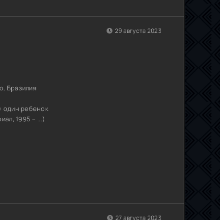
29 августа 2023
о, Бразилия
) один ребенок
ал, 1995 – ...)
27 августа 2023