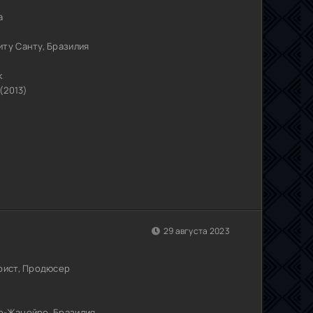
а
иту Санту, Бразилия
к
(2013)
29 августа 2023
рист, Продюсер
е-Жанейро, Бразилия