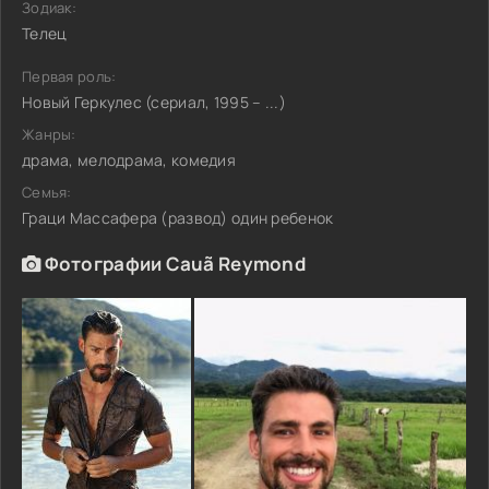
Зодиак:
Телец
Первая роль:
Новый Геркулес (сериал, 1995 – ...)
Жанры:
драма, мелодрама, комедия
Семья:
Граци Массафера (развод) один ребенок
Фотографии Cauã Reymond