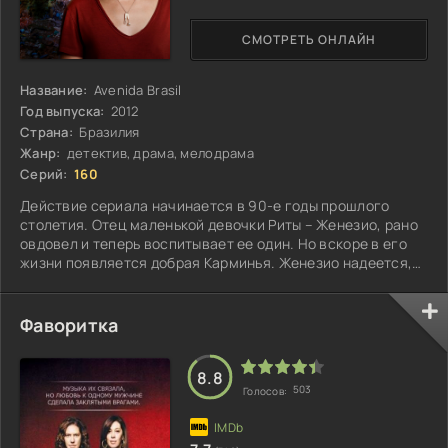
СМОТРЕТЬ ОНЛАЙН
Название:
Avenida Brasil
Год выпуска:
2012
Страна:
Бразилия
Жанр:
детектив, драма, мелодрама
Серий:
160
Действие сериала начинается в 90-е годы прошлого
столетия. Отец маленькой девочки Риты – Женезио, рано
овдовел и теперь воспитывает ее один. Но вскоре в его
жизни появляется добрая Карминья. Женезио надеется,
что она сможет заменить Рите мать, и вскоре женится на
девушке...
Фаворитка
8.8
503
Голосов: