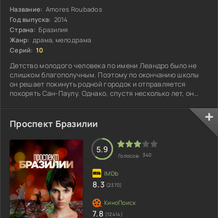
Название:
Amores Roubados
Год выпуска:
2014
Страна:
Бразилия
Жанр:
драма, мелодрама
Серий:
10
Детство молодого человека по имени Леандро было не
слишком благополучным. Поэтому по окончанию школы
он решает покинуть родной городок и отправляется
покорять Сан-Паулу. Однако, спустя несколько лет, он
возвращается в места, где прошли его детство и
юность...
Проспект Бразилии
5.9
340
Голосов:
8.3
(2370)
7.8
(12414)