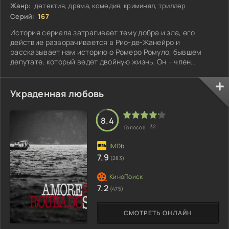
Жанр:
детектив, драма, комедия, криминал, триллер
Серий:
167
История сериала затрагивает тему добра и зла, его
действие разворачивается в Рио-де-Жанейро и
рассказывает нам историю о Ромеро Ромуло, бывшем
депутате, который ведет двойную жизнь. Он – член
неправительственной организации, которая
реабилитирует бывших заключенных...
Украденная любовь
8.4
32
Голосов:
7.9
(283)
7.2
(475)
СМОТРЕТЬ ОНЛАЙН