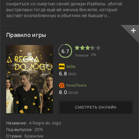
смириться со смертью своей дочери Изабелы, убитой
выстрелами тогда ещё её жениха Висенте, который
застаёт возлюбленную в объятиях её бывшего...
Правило игры
6.7
375
Голосов:
6.8
(302)
8.0
(2240)
СМОТРЕТЬ ОНЛАЙН
Название:
A Regra do Jogo
Год выпуска:
2015
Страна:
Бразилия