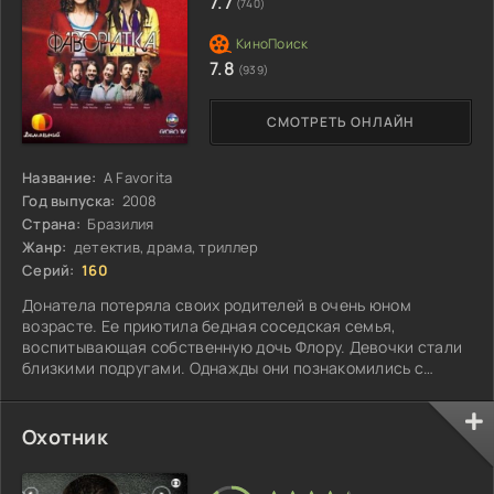
7.7
(740)
7.8
(939)
СМОТРЕТЬ ОНЛАЙН
Название:
A Favorita
Год выпуска:
2008
Страна:
Бразилия
Жанр:
детектив, драма, триллер
Серий:
160
Донатела потеряла своих родителей в очень юном
возрасте. Ее приютила бедная соседская семья,
воспитывающая собственную дочь Флору. Девочки стали
близкими подругами. Однажды они познакомились с
приятелями Марселу и Доди. Это знакомство закончилось
двумя свадьбами...
Охотник