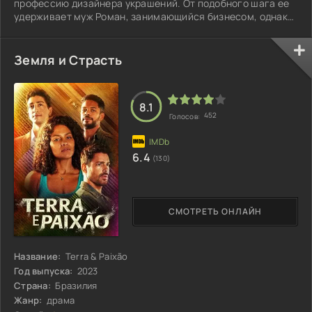
профессию дизайнера украшений. От подобного шага ее
удерживает муж Роман, занимающийся бизнесом, однако
приходит день и выясняется, что он крупно задолжал
весьма опасным людям...
Земля и Страсть
8.1
452
Голосов:
6.4
(130)
СМОТРЕТЬ ОНЛАЙН
Название:
Terra & Paixão
Год выпуска:
2023
Страна:
Бразилия
Жанр:
драма