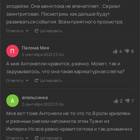
злодейки. Она меня пока не впечатляет.. Сериал
заинтриговал. Посмотрим, как дальше будут
развиваться события. Всем приятного просмотра.
Ответить
Цитировать
Палома Мия
П
4
9
2 сентября 2023 23:04
А мне Антонелли нравится, ржачно. Может, так и
задумывалось, что она такая карикатурная слегка?
Ответить
Цитировать
апельсинка
А
2
7
2 сентября 2023 23:04
Мне вот тоже Антонели не то что то.В роли кривляки
и ржачным смехом напомнила этим Туани из
Империи.Но все равно нравится пока и так динамично
Ответить
Цитировать