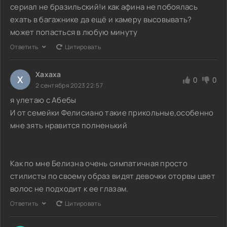
сериал не бразильский!и как афина не побоялась
ехать в багажнике да ещё и камеру высовывать?
может попасться в любую минуту
Ответить
Цитировать
Хахаха
Х
0
0
2 сентября 2023 22:57
я улетаю с Абебы
И от семейки Фелисиано такие прикольные,особенно
мне зять нравится полненький
Как по мне Белизна очень симпатичная просто
стилисты по своему образ видят девочки оторвы цвет
волос не подходит к ее глазам.
Ответить
Цитировать