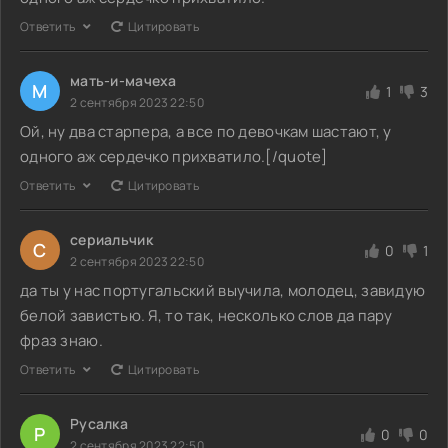
Ответить
Цитировать
мать-и-мачеха
М
1
3
2 сентября 2023 22:50
Ой, ну два старпера, а все по девочкам шастают, у
одного аж сердечко прихватило.[/quote]
Ответить
Цитировать
сериальчик
С
0
1
2 сентября 2023 22:50
да ты у нас португальский выучила, молодец, завидую
белой завистью. Я, то так, несколько слов да пару
фраз знаю.
Ответить
Цитировать
Русалка
Р
0
0
2 сентября 2023 22:50