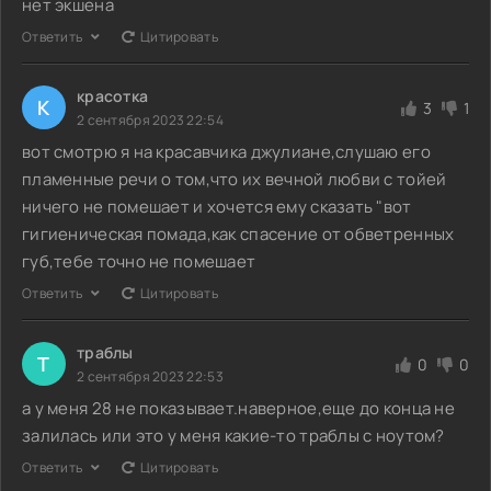
нет экшена
Ответить
Цитировать
красотка
К
3
1
2 сентября 2023 22:54
вот смотрю я на красавчика джулиане,слушаю его
пламенные речи о том,что их вечной любви с тойей
ничего не помешает и хочется ему сказать "вот
гигиеническая помада,как спасение от обветренных
губ,тебе точно не помешает
Ответить
Цитировать
траблы
Т
0
0
2 сентября 2023 22:53
а у меня 28 не показывает.наверное,еще до конца не
залилась или это у меня какие-то траблы с ноутом?
Ответить
Цитировать