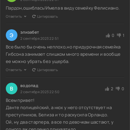
Пардон,ошиблась!Имела в виду семейку Фелисиано.
Ответить
Цитировать
элизабет
Э
0
1
2 сентября 2023 22:51
Все было бы очень неплохо,но придурочная семейка
Гибсона занимает слишком много времени и вообще
ее можно убрать без ущерба.
Ответить
Цитировать
водопад
В
2
0
2 сентября 2023 22:50
Всем привет!
Данте полицейский, а нюх у него отсутствует на
преступников, Белиза и то раскусила Орландо.
Ой, ну два старпера, а все по девочкам шастают, у
одного аж сердечко прихватило.