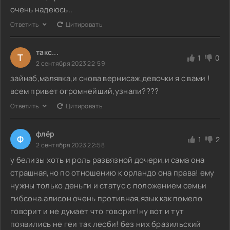
очень надеюсь..
Ответить
Цитировать
такс...
Т
1
0
2 сентября 2023 22:59
зайнаб,малявка,и снова вернисаж,девочки я с вами !
всем привет огромнейший,узнали????
Ответить
Цитировать
флёр
Ф
1
2
2 сентября 2023 22:58
у белизы хоть и роль развязной дочери,и сама она
страшная,но по отношению к орландо она права! ему
нужны только деньги и статус с положением семьи
гибсона.алисон очень противная,язык как помело
говорит и не думает что говорит!ну вот и тут
появились не геи так лесби! без них бразильский