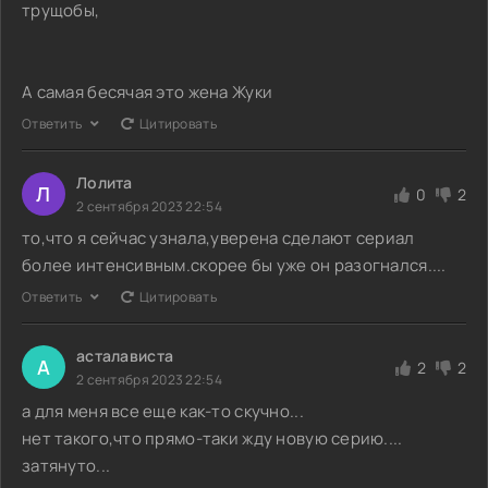
трущобы,
А самая бесячая это жена Жуки
Ответить
Цитировать
Лолита
Л
0
2
2 сентября 2023 22:54
то,что я сейчас узнала,уверена сделают сериал
более интенсивным.скорее бы уже он разогнался....
Ответить
Цитировать
асталависта
А
2
2
2 сентября 2023 22:54
а для меня все еще как-то скучно...
нет такого,что прямо-таки жду новую серию....
затянуто...