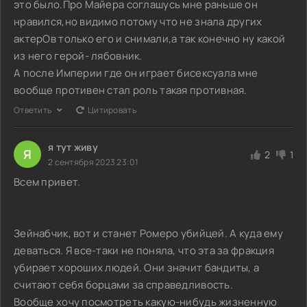
это было.Про Майера соглашусь мне раньше он
нравился,но видимо потому что не знала других
актерОв только его и снимали,а так конечно ну какой
из него герой- лябовник.
А после Империи где он играет бисексуала мне
вообще противен стал роль такая противная.
Ответить
Цитировать
я тут живу
Я
2
1
2 сентября 2023 23:01
Всем привет.
Зейнабчик, вот и станет Ромеро убийцей. А куда ему
деваться. Я все-таки не поняла, что эта за фракция
убирает хороших людей. Они значит бандиты, а
считают себя борцами за справедливость.
Вообще хочу посмотреть какую-нибудь жизненную