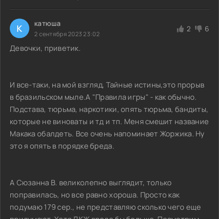
катюша
К
2
6
2 сентября 2023 23:02
Девочки, приветик.
И все-таки, на мой взгляд, Тайные истины,это прорыв
в бразильском мыле.А "Правила игры" - как обычно.
Подстава, тюрьма, наркотики, опять тюрьма, бандиты,
которые не виноваты и тд и тп. Меня смешит название
Макака обалдеть. Все очень напоминает Жоржика. Ну
это я опять в порядке бреда.
А Сюзанна В. великолепно выглядит, только
поправилась, но все равно хороша. Просто как
подумаю 179 сер., не представляю сколько чего еще