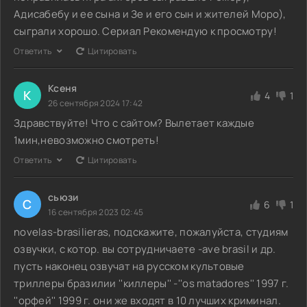
Адисабебу и ее сына и Зе и его сын и жителей Моро),
сыграли хорошо. Сериал Рекомендую к просмотру!
Ответить
Цитировать
Ксеня
К
4
1
26 сентября 2024 17:42
Здравствуйте! Что с сайтом? Вылетает каждые
1мин,невозможно смотреть!
Ответить
Цитировать
сьюзи
С
6
1
16 сентября 2023 02:45
novelas-brasilieras, подскажите, пожалуйста, студиям
озвучки, с котор. вы сотрудничаете -ave brasil и др.
пусть наконец озвучат на русском культовые
триллеры бразилии ''киллеры'' -''os matadores'' 1997 г.
''орфей'' 1999 г. они же входят в 10 лучших криминал.