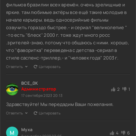
фильмов бразилии всех времён. очень зрелищные и
яркие. там любимые актёры все ещё такие молодые в
начале карьеры. ведь односерийные фильмы
озвучить гораздо быстрее.- и сериал ''великолепие ''
-то есть ''блеск'' 2000 г. тоже ждут много росс
.зрителей-знаю, потому что общаюсь с ними. хорошо,
что ''фаворитка'' переведена с детства -сериал в
стиле саспенс-триллер,- и ''человек года'' 2003 г.
Ответить
Цитировать
BCE_0K
Администратор
2
1
17 сентября 2023 20:13
Здравствуйте! Мы передадим Ваши пожелания.
Ответить
Цитировать
Муха
М
4
6