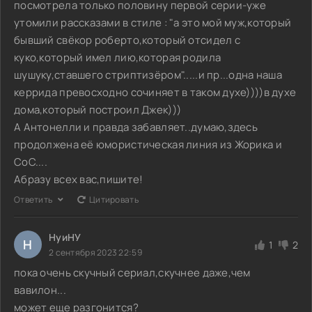
посмотрела только половину первой серии-уже
утомили рассказами в стиле : "а это мой муж,который
бывший свёкор роберто,который отсидел с
куко,который имел лию,которая родила
шушуку,ставшего стриптизёром".....и пр...одна наша
керрида превосходно сочиняет в таком духе))))в духе
дома,который построил Джек)))
А Антонелли и правда забавляет..думаю,здесь
продолжена её юмористическая линия из Жорика и
СоС....
Абразу всех вас,пишите!
Ответить
Цитировать
НуиНУ
Н
1
2
2 сентября 2023 22:59
пока очень скучный сериал,скучнее даже,чем
вавилон...
может еще разгонится?