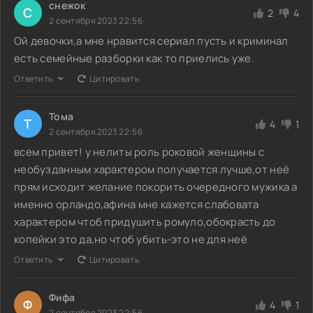
снежок
С
2
4
2 сентября 2023 22:56
Ой девочки,а мне нравится сериал пусть и криминал
есть семейные разборки как то приелись уже.
Ответить
Цитировать
Тома
Т
4
1
2 сентября 2023 22:56
всем привет! у нелиты роль роковой женщины с
необузданным характером получается лучше,от неё
прям исходит желание покорить очередного мужика а
именно орландо,афина мне кажется слабовата
характером чтоб придушить ромуло,обокрасть до
копейки это да,но чтоб убить-это не для неё
Ответить
Цитировать
Фифа
Ф
4
1
2 сентября 2023 22:56