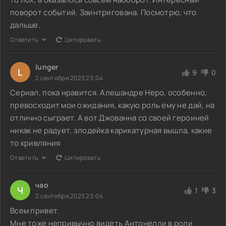
поворот событий. Заинтригована. Посмотрю, что
дальше.
Ответить
Цитировать
lunger
L
9
0
2 сентября 2023 23:04
Сериал, пока нравится. Алешандре Неро, особенно,
превосходит мои ожидания, какую роль ему не дай, на
отлично сыграет. А вот Джованна со своей героиней
никак не радует, злодейка карикатурная вышла, какие
то кривляния
Ответить
Цитировать
чао
Ч
1
3
2 сентября 2023 23:04
Всем привет.
Мне тоже непривычно видеть Антонелли в роли