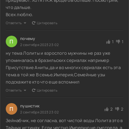
придумают. Хотя ЛКЖ вроде бы больше. Посмотрим,
что дальше.
Всех люблю.
Ответить
Цитировать
почему
П
1
1
2 сентября 2023 23:02
ну тема Лолиты и взрослого мужчины не раз уже
упоминалась в бразильских сериалах например
Присутствие Аниты,да и во многих сериалах есть эта
тема.в той же В семье,Империя,Семейные узы
подскажите кто что еще вспомнил
Ответить
Цитировать
пушистик
П
2
2
2 сентября 2023 23:02
Зейнабчик, не согласна, вот чистой воды Лолита это в
Тайных истинах. Если честно Империю не смотрела, а