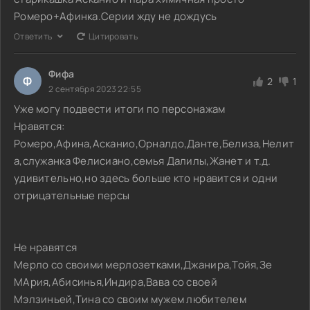
Ромеро+Афинка.Серии жду не дождусь
Ответить
Цитировать
Фифа
Ф
2
1
2 сентября 2023 22:55
Уже могу подвести итоги по персонажам
Нравятся:
Ромеро,Афина,Асканио,Орналдо,Данте,Белиза,Нелит
а,служанка Фелисиано,семья Далилы,Жанет и т.д.
удивительно,но здесь больше кто нравится и одни
отрицательные персы
Не нравятся
Мерло со своими мерлозетками,Джанира,Тойя,Зе
МАрия,Абисинья,Индира,Вава со своей
Мэлзиньей,Тина со своим мужем любителем