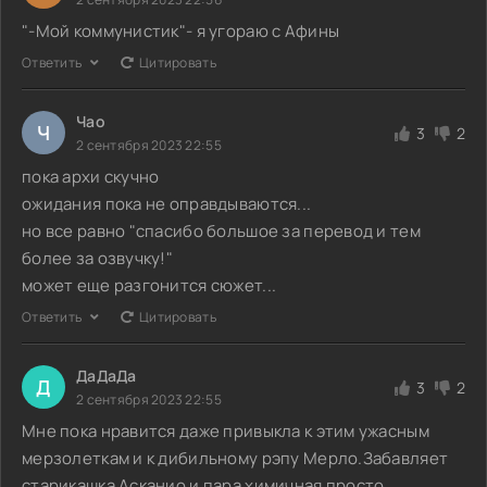
"-Мой коммунистик"- я угораю с Афины
Ответить
Цитировать
Чао
Ч
3
2
2 сентября 2023 22:55
пока архи скучно
ожидания пока не оправдываются...
но все равно "спасибо большое за перевод и тем
более за озвучку!"
может еще разгонится сюжет...
Ответить
Цитировать
ДаДаДа
Д
3
2
2 сентября 2023 22:55
Мне пока нравится даже привыкла к этим ужасным
мерзолеткам и к дибильному рэпу Мерло.Забавляет
старикашка Асканио и пара химичная просто