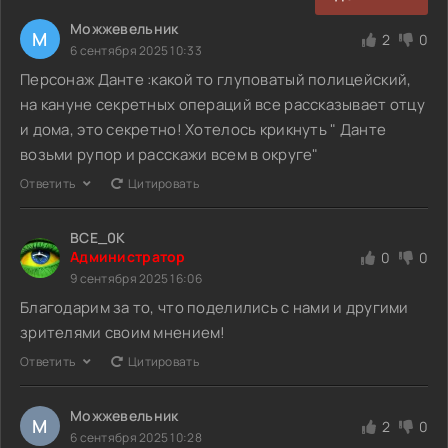
Можжевельник
М
2
0
6 сентября 2025 10:33
Персонаж Данте :какой то глуповатый полицейский,
на кануне секретных операций все рассказывает отцу
и дома, это секретно! Хотелось крикнуть " Данте
возьми рупор и расскажи всем в округе"
Ответить
Цитировать
BCE_0K
Администратор
0
0
9 сентября 2025 16:06
Благодарим за то, что поделились с нами и другими
зрителями своим мнением!
Ответить
Цитировать
Можжевельник
М
2
0
6 сентября 2025 10:28