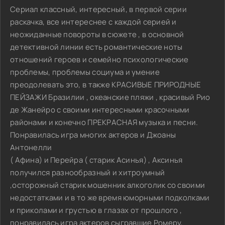
Сериал классный, интересный, в первой серии
раскачка, все интереснее с каждой серией и
неожиданные повороты в сюжете , в основной
детективной линии есть романтические ноты
отношений героев и семейно психологические
проблемы, проблемы социума и умение
преодолевать это, в также КРАСИВЫЕ ПРИРОДНЫЕ
ПЕЙЗАЖИ Бразилии , океанские пляжи , красивый Рио
де Жанейро с своими интересными красочными
районами и конечно ПРЕКРАСНАЯ музыка и песни.
Понравилась игра многих актеров и Джоаны
Антонелли
( Афина) и Перейра ( старик Асинья) , Аксинья
получился разнообразный и хитроумный
,осторожный старик мошенник алкоголик со своими
недостатками и в то же время юморными подколками
и приколами и грустью в глазах от прошлого ,
понравилась игра актеров сыгравшие Ромеру,