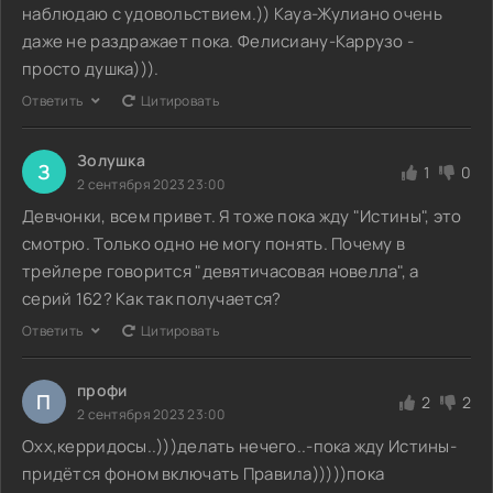
наблюдаю с удовольствием.)) Кауа-Жулиано очень
даже не раздражает пока. Фелисиану-Каррузо -
просто душка))).
Ответить
Цитировать
Золушка
З
1
0
2 сентября 2023 23:00
Девчонки, всем привет. Я тоже пока жду "Истины", это
смотрю. Только одно не могу понять. Почему в
трейлере говорится "девятичасовая новелла", а
серий 162? Как так получается?
Ответить
Цитировать
профи
П
2
2
2 сентября 2023 23:00
Охх,керридосы..)))делать нечего..-пока жду Истины-
придётся фоном включать Правила)))))пока