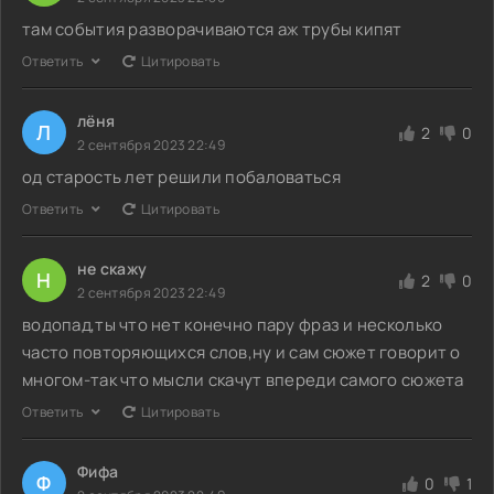
там события разворачиваются аж трубы кипят
Ответить
Цитировать
лёня
Л
2
0
2 сентября 2023 22:49
од старость лет решили побаловаться
Ответить
Цитировать
не скажу
Н
2
0
2 сентября 2023 22:49
водопад,ты что нет конечно пару фраз и несколько
часто повторяющихся слов,ну и сам сюжет говорит о
многом-так что мысли скачут впереди самого сюжета
Ответить
Цитировать
Фифа
Ф
0
1