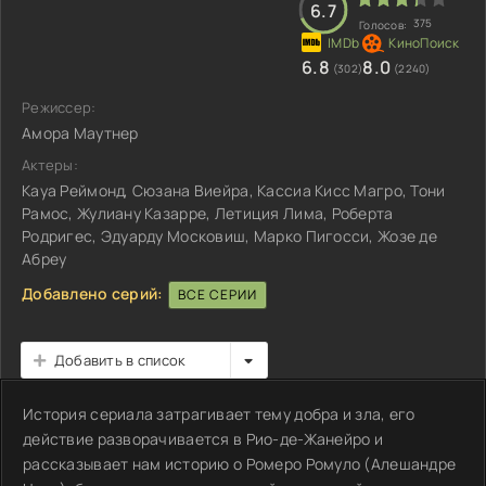
6.7
375
Голосов:
6.8
8.0
(302)
(2240)
Режиссер:
Амора Маутнер
Актеры:
Кауа Реймонд, Сюзана Виейра, Кассиа Кисс Магро, Тони
Рамос, Жулиану Казарре, Летиция Лима, Роберта
Родригес, Эдуарду Московиш, Марко Пигосси, Жозе де
Абреу
Добавлено серий:
ВСЕ СЕРИИ
Добавить в список
История сериала затрагивает тему добра и зла, его
действие разворачивается в Рио-де-Жанейро и
рассказывает нам историю о Ромеро Ромуло (Алешандре