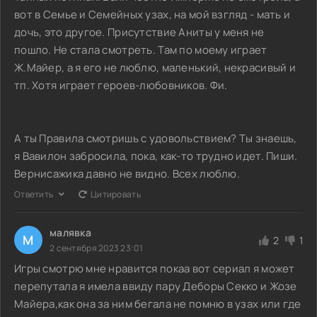
вот в Семье и Семейных узах, на мой взгляд - мать и
дочь, это другое. Присутствие Аниты у меня не
пошло. Не стала смотреть. Там по моему играет
Ж.Майер, а я его не люблю, маленький, некрасивый и
тп. Хотя играет героев-любовников. Фи.
А ты Правила смотришь с удовольствием? Ты знаешь,
я Вавилон забросила, пока, как-то трудно идет. Пиши.
Вернисажика давно не видно. Всех люблю.
Ответить
Цитировать
малявка
М
2
1
2 сентября 2023 23:01
Игры смотрю мне нравится покаа вот сериал я может
перепутала я имела ввиду пару Деборы Секко и Жозе
Майера,как она за ним бегала не помню в узах или где