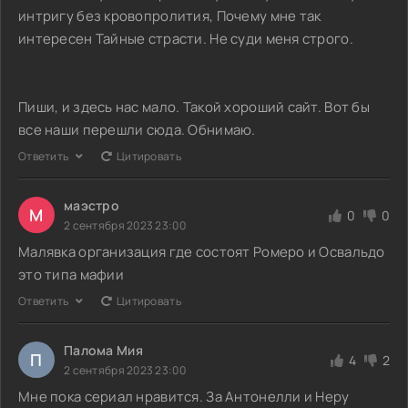
интригу без кровопролития, Почему мне так
интересен Тайные страсти. Не суди меня строго.
Пиши, и здесь нас мало. Такой хороший сайт. Вот бы
все наши перешли сюда. Обнимаю.
Ответить
Цитировать
маэстро
М
0
0
2 сентября 2023 23:00
Малявка организация где состоят Ромеро и Освальдо
это типа мафии
Ответить
Цитировать
Палома Мия
П
4
2
2 сентября 2023 23:00
Мне пока сериал нравится. За Антонелли и Неру