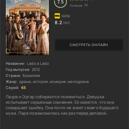
7.5
32
Голосов:
8.2
(183)
СМОТРЕТЬ ОНЛАЙН
Название:
Lado a Lado
Год выпуска:
2012
Страна:
Бразилия
Жанр:
драма, история, комедия, мелодрама
Серий:
65
Лаура и Эдгар собираются пожениться. Девушка
испытывает серьезные сомнения. Ей кажется, что она
совершает ошибку. Она почти не знает своего будущего
мужа. Пара познакомилась как раз перед деловой
поездкой Эдгара в Португалию. Он покидал Бразилию на 4
года...