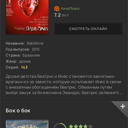
7.2
(647)
СМОТРЕТЬ ОНЛАЙН
Название:
Babilônia
Год выпуска:
2015
Страна:
Бразилия
Жанр:
драма
Серий:
143
Друзья детства Беатрис и Инес становятся заклятыми
врагами из-за зависти, которую испытывает Инес в связи
с внезапным обогащением Беатрис. Обманным путем
выйдя замуж за бизнесмена Эвандро, Беатрис увлекается
Кристованом и подвергается шантажу со стороны Инес,
которая фотографирует пару...
Бок о бок