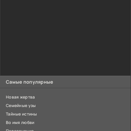
Самые популярные
Новая жертва
Семейные узы
Тайные истины
Во имя любви
Пересечение