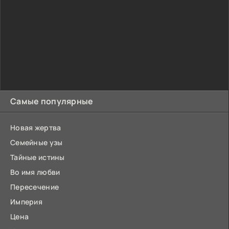
Самые популярные
Новая жертва
Семейные узы
Тайные истины
Во имя любви
Пересечение
Империя
Цена