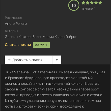
10
1
Голосов:
Режиссер:
André Pellenz
Актеры:
Эвелин Кастро, Бело, Мария Клара Гейрос
Длительность:
90 МИН.
Добавить в список
Тина Чапейра — обаятельная и смелая женщина, живущая
в Бразилии будущего, где происходит масштабный
экономический и институциональный кризис. В разгар
хаоса в Конгрессе случается неожиданный переворот,
который приводит к восстановлению монархии в стране.
К глубокому удивлению девушки, выясняется, что у нее
есть аристократические корни, восходящие к