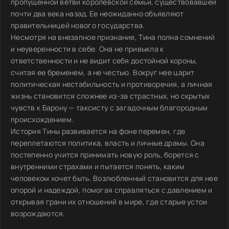
пропущенной ветви королевской семьи, существовавшей
почти два века назад. Ее неожиданно объявляют
правительницей нового государства.
Несмотря на внезапное признание, Тина полна сомнений
и неуверенности в себе. Она не привыкла к
ответственности и не видит себя достойной короны,
считая ее бременем, а не честью. Вокруг нее царит
политическая нестабильность и противоречия, а личная
жизнь становится сложнее из-за страстных, но скрытых
чувств к Барону — таксисту с загадочным благородным
происхождением.
История Тины развивается на фоне перемен, где
переплетаются политика, власть и личные драмы. Она
постепенно учится принимать новую роль, борется с
внутренними страхами и пытается понять, каким
человеком хочет быть. Возлюбленный становится для нее
опорой и надеждой, помогая справляться с давлением и
открывая грани их отношений в мире, где старые устои
возрождаются.