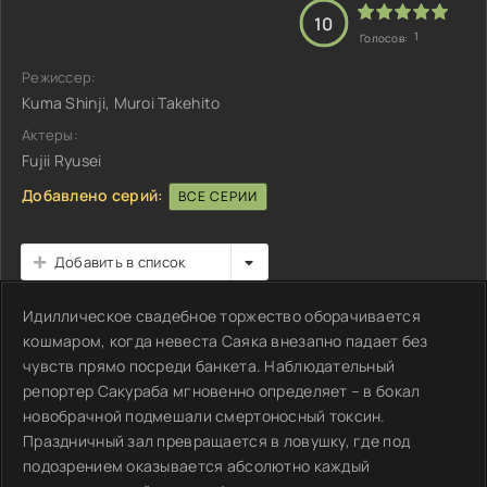
10
1
Голосов:
Режиссер:
Kuma Shinji, Muroi Takehito
Актеры:
Fujii Ryusei
Добавлено серий:
ВСЕ СЕРИИ
Добавить в список
Идиллическое свадебное торжество оборачивается
кошмаром, когда невеста Саяка внезапно падает без
чувств прямо посреди банкета. Наблюдательный
репортер Сакураба мгновенно определяет – в бокал
новобрачной подмешали смертоносный токсин.
Праздничный зал превращается в ловушку, где под
подозрением оказывается абсолютно каждый