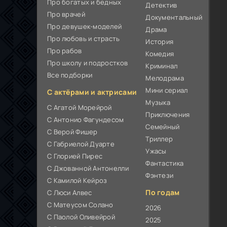
Про богатых и бедных
Детектив
Про врачей
Документальный
Про девушек-моделей
Драма
Про любовь и страсть
История
Про рабов
Комедия
Про школу и подростков
Криминал
Все подборки
Мелодрама
Мини сериал
С актёрами и актрисами
Музыка
С Агатой Морейрой
Приключения
С Антонио Фагундесом
Семейный
С Верой Фишер
Триллер
С Габриелой Дуарте
Ужасы
С Глорией Пирес
Фантастика
С Джованной Антонелли
Фэнтези
С Камилой Кейроз
По годам
С Люси Алвес
С Матеусом Солано
2026
С Паолой Оливейрой
2025