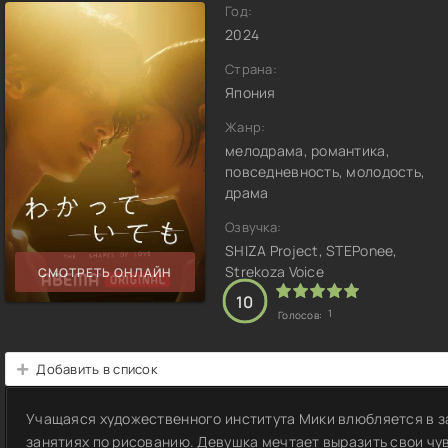
Год:
2024
Страна:
Япония
Жанр:
мелодрама, романтика,
повседневность, молодость,
драма
Озвучка:
SHIZA Project, STEPonee,
Strekoza Voice
СМОТРЕТЬ ОНЛАЙН
10
1
Голосов:
Добавить в список
Учащаяся художественного института Мики влюбляется в з
занятиях по рисованию. Девушка мечтает выразить свои чув