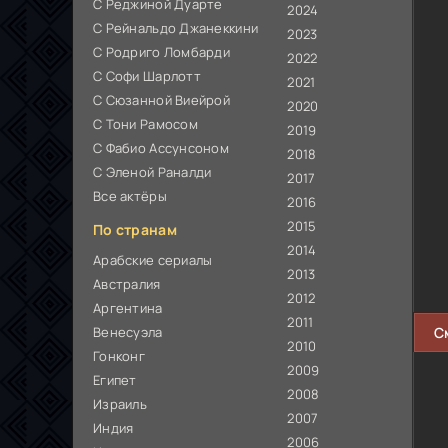
С Реджиной Дуарте
2024
С Рейнальдо Джанеккини
2023
С Родриго Ломбарди
2022
С Софи Шарлотт
2021
С Сюзанной Виейрой
2020
С Тони Рамосом
2019
С Фабио Ассунсоном
2018
С Эленой Раналди
2017
Все актёры
2016
2015
По странам
2014
Арабские сериалы
2013
Австралия
2012
Аргентина
2011
Венесуэла
С
2010
Гонконг
2009
Египет
2008
Израиль
2007
Индия
2006