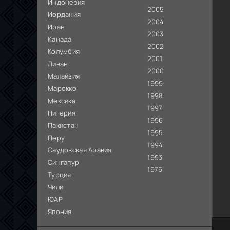
Индонезия
2005
Иордания
2004
Иран
2003
Канада
2002
Колумбия
2001
Ливан
2000
Малайзия
1999
Марокко
1998
Мексика
1997
Нигерия
1996
Пакистан
1995
Перу
1994
Саудовская Аравия
1993
Сингапур
1976
Турция
Чили
ЮАР
Япония