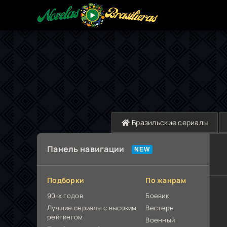
Бразильские сериалы
Панель навигации
Подборки
По жанрам
90-х годов
Боевик
Лучшие сериалы с высоким
Вестерн
рейтингом
Военный