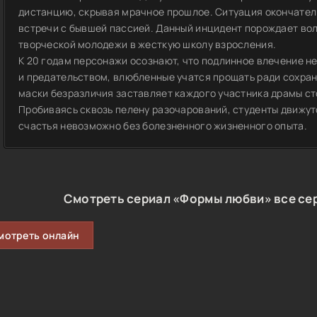
дистанцию, скрывая мрачное прошлое. Ситуация окончател
встречи с бывшей пассией. Данный инцидент порождает вол
творческой молодежи в жесткую школу взросления.
К 20 годам персонажи осознают, что подлинное влечение н
и предательством, влюбленные учатся прощать ради сохран
маски безразличия заставляет каждого участника драмы ст
Пробиваясь сквозь пелену разочарований, студенты движутс
счастья невозможно без болезненного жизненного опыта.
Смотреть сериал «Формы любви» все сер
мотреть онлайн