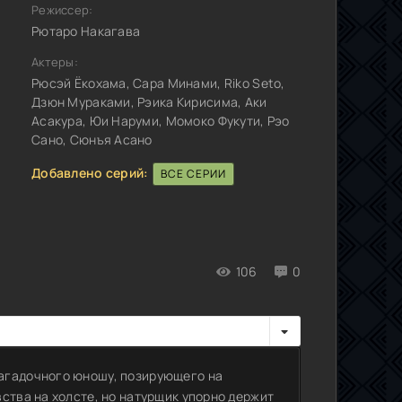
Режиссер:
Рютаро Накагава
Актеры:
Рюсэй Ёкохама, Сара Минами, Riko Seto,
Дзюн Мураками, Рэика Кирисима, Аки
Асакура, Юи Наруми, Момоко Фукути, Рэо
Сано, Сюнъя Асано
Добавлено серий:
ВСЕ СЕРИИ
106
0
агадочного юношу, позирующего на
ства на холсте, но натурщик упорно держит