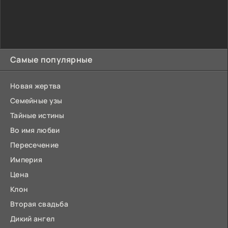
Самые популярные
Новая жертва
Семейные узы
Тайные истины
Во имя любви
Пересечение
Империя
Цена
Клон
Вторая свадьба
Дикий ангел