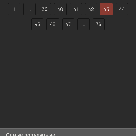
1
...
39
40
41
42
43
44
45
46
47
...
76
Самые популярные