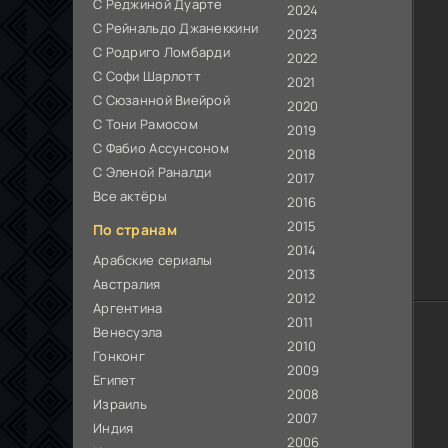
С Реджиной Дуарте
2024
С Рейнальдо Джанеккини
2023
С Родриго Ломбарди
2022
С Софи Шарлотт
2021
С Сюзанной Виейрой
2020
С Тони Рамосом
2019
С Фабио Ассунсоном
2018
С Эленой Раналди
2017
Все актёры
2016
2015
По странам
2014
Арабские сериалы
2013
Австралия
2012
Аргентина
2011
Венесуэла
2010
Гонконг
2009
Египет
2008
Израиль
2007
Индия
2006