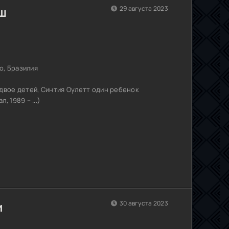
ш
29 августа 2023
о, Бразилия
двое детей, Синтия Оулетт один ребенок
 1989 – ...)
и
30 августа 2023