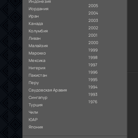
Индонезия
2005
Иордания
2004
Иран
2003
Канада
2002
Колумбия
2001
Ливан
2000
Малайзия
1999
Марокко
1998
Мексика
1997
Нигерия
1996
Пакистан
1995
Перу
1994
Саудовская Аравия
1993
Сингапур
1976
Турция
Чили
ЮАР
Япония