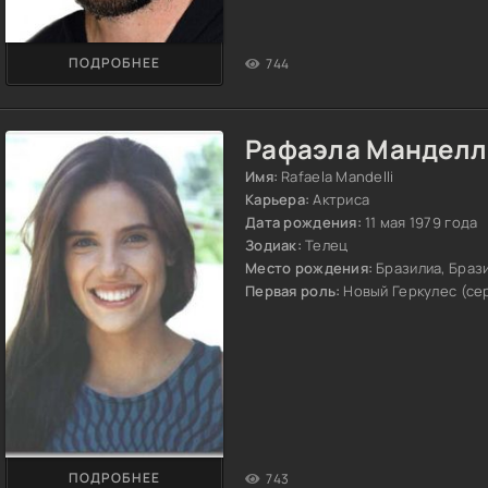
ПОДРОБНЕЕ
744
Рафаэла Манделл
Имя:
Rafaela Mandelli
Карьера:
Актриса
Дата рождения:
11 мая 1979 года
Зодиак:
Телец
Место рождения:
Бразилиа, Браз
Первая роль:
Новый Геркулес (сери
ПОДРОБНЕЕ
743