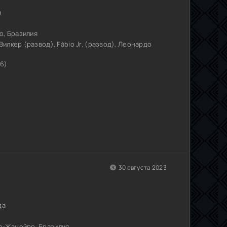
а
о, Бразилия
Вилкер (развод), Fábio Jr. (развод), Леонардо
96)
30 августа 2023
да
е-Жанейро, Бразилия