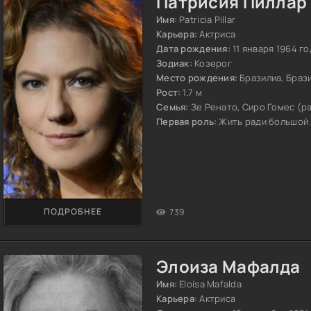
Патрисия Пиллар
Имя:
Patricia Pillar
Карьера:
Актриса
Дата рождения:
11 января 1964 го
Зодиак:
Козерог
Место рождения:
Бразилиа, Браз
Рост:
1.7 м
Семья:
Зе Ренато, Сиро Гомес (р
Первая роль:
Жить ради большой 
ПОДРОБНЕЕ
739
Элоиза Мафалда
Имя:
Eloísa Mafalda
Карьера:
Актриса