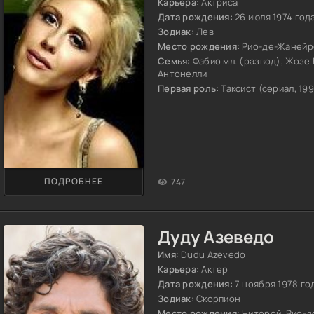
Карьера:
Актриса
Дата рождения:
26 июля 1974 год
Зодиак:
Лев
Место рождения:
Рио-де-Жанейр
Семья:
Фабио мл. (развод), Жозе 
Антонелли
Первая роль:
Таксист (сериал, 19
ПОДРОБНЕЕ
747
Дуду Азеведо
Имя:
Dudu Azevedo
Карьера:
Актер
Дата рождения:
7 ноября 1978 го
Зодиак:
Скорпион
Место рождения:
Нитерой, Рио-д