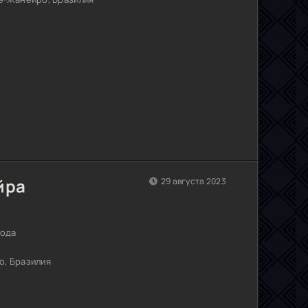
йра
29 августа 2023
года
о, Бразилия