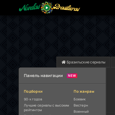
Бразильские сериалы
Панель навигации
Подборки
По жанрам
90-х годов
Боевик
Лучшие сериалы с высоким
Вестерн
рейтингом
Военный