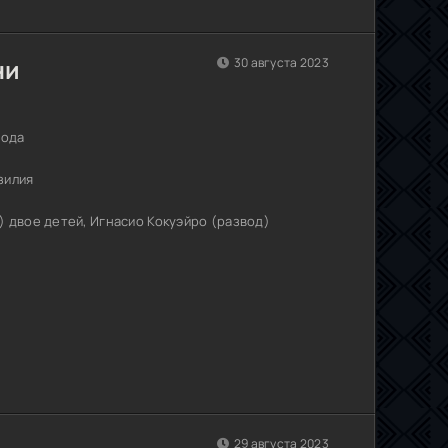
ни
30 августа 2023
года
зилия
 двое детей, Игнасио Кокуэйро (развод)
29 августа 2023