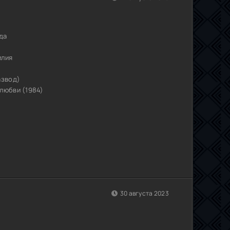
да
илия
азвод)
любви (1984)
30 августа 2023