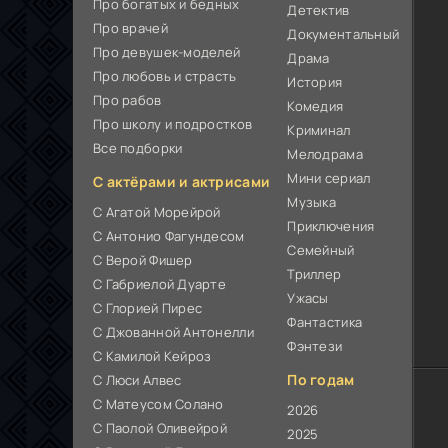
Про богатых и бедных
Детектив
Про врачей
Документальный
Про девушек-моделей
Драма
Про любовь и страсть
История
Про рабов
Комедия
Про школу и подростков
Криминал
Все подборки
Мелодрама
Мини сериал
С актёрами и актрисами
Музыка
С Агатой Морейрой
Приключения
С Антонио Фагундесом
Семейный
С Верой Фишер
Триллер
С Габриелой Дуарте
Ужасы
С Глорией Пирес
Фантастика
С Джованной Антонелли
Фэнтези
С Камилой Кейроз
По годам
С Люси Алвес
С Матеусом Солано
2026
С Паолой Оливейрой
2025