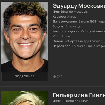
Эдуарду Москови
Имя:
Eduardo Moscovis
Карьера:
Актер
Дата рождения:
8 июня 1968 года
Зодиак:
Близнецы
Место рождения:
Рио-де-Жанейр
Рост:
1.84 м
Семья:
Роберта Ричард (развод) 
Первая роль:
Манекенщица (сериал,
ПОДРОБНЕЕ
747
Гильермина Гинл
Имя:
Guilhermina Guinle