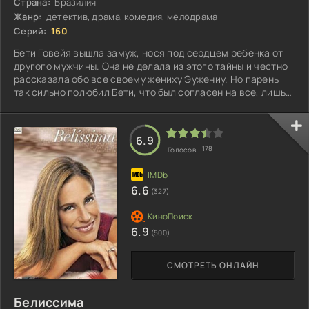
Страна:
Бразилия
Жанр:
детектив, драма, комедия, мелодрама
Серий:
160
Бети Говейя вышла замуж, нося под сердцем ребенка от
другого мужчины. Она не делала из этого тайны и честно
рассказала обо все своему жениху Эужениу. Но парень
так сильно полюбил Бети, что был согласен на все, лишь
бы не потерять ее. Он обещал принять ребенка и стать ему
настоящим отцом...
6.9
178
Голосов:
6.6
(327)
6.9
(500)
СМОТРЕТЬ ОНЛАЙН
Белиссима