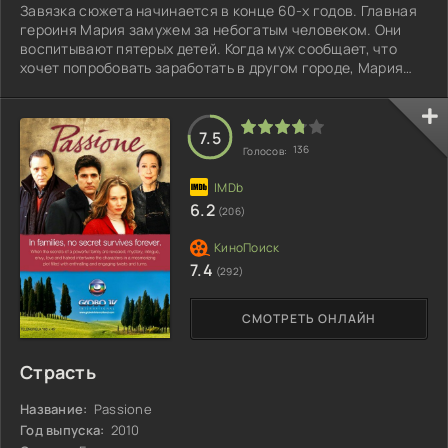
Завязка сюжета начинается в конце 60-х годов. Главная
героиня Мария замужем за небогатым человеком. Они
воспитывают пятерых детей. Когда муж сообщает, что
хочет попробовать заработать в другом городе, Мария
отпускает его. Ведь это их шанс получить средства на
пропитание...
7.5
136
Голосов:
6.2
(206)
7.4
(292)
СМОТРЕТЬ ОНЛАЙН
Страсть
Название:
Passione
Год выпуска:
2010