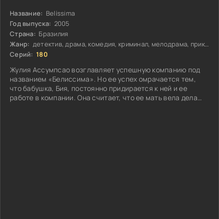
Название:
Belíssima
Год выпуска:
2005
Страна:
Бразилия
Жанр:
детектив, драма, комедия, криминал, мелодрама, приключения, семейный, триллер
Серий:
180
Жулия Ассумпсао возглавляет успешную компанию под
названием «Белиссима». Но ее успех омрачается тем,
что бабушка, Бия, постоянно придирается к ней и ее
работе в компании. Она считает, что ее мать вела дела
намного лучше. Стелла, мать Жулии, была успешна в
модельном бизнесе...