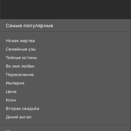
Самые популярные
Новая жертва
Семейные узы
Тайные истины
Во имя любви
Пересечение
Империя
Цена
Клон
Вторая свадьба
Дикий ангел