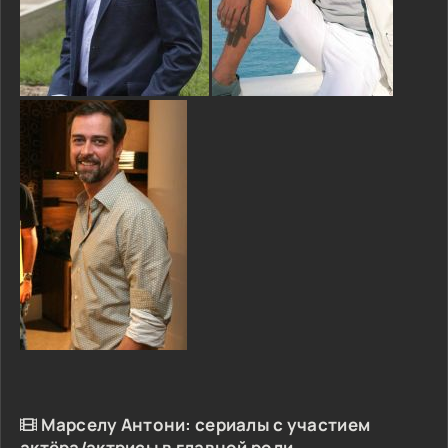
Марселу Антони: сериалы с участием
актёра/актрисы в главной роли