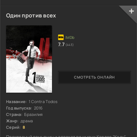
Один против всех
7.7
(443)
СМОТРЕТЬ ОНЛАЙН
Название:
1 Contra Todos
Год выпуска:
2016
Страна:
Бразилия
Жанр:
драма
Серий:
8
Прекрасный семьянин и адвокат по имени Карлос "Каду"