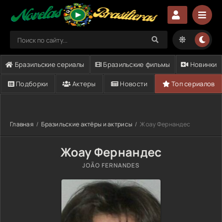
Бразильские сериалы
Бразильские фильмы
Новинки
Подборки
Актеры
Новости
Топ сериалов
Главная
Бразильские актёры и актрисы
Жоау Фернандес
Жоау Фернандес
JOÃO FERNANDES