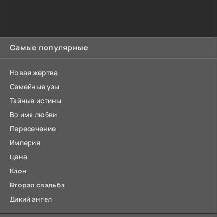
Самые популярные
Новая жертва
Семейные узы
Тайные истины
Во имя любви
Пересечение
Империя
Цена
Клон
Вторая свадьба
Дикий ангел