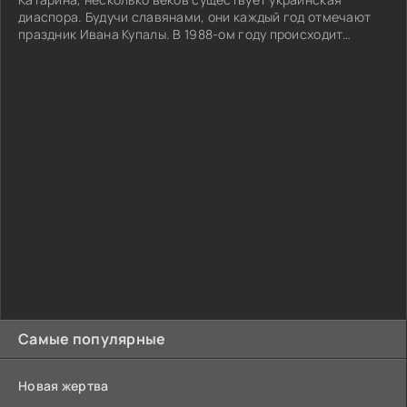
диаспора. Будучи славянами, они каждый год отмечают
праздник Ивана Купалы. В 1988-ом году происходит
трагедия, связанная с таинственным исчезновением
юной Галины Лахович...
Самые популярные
Новая жертва