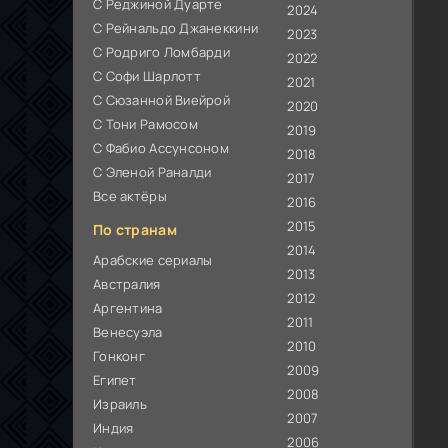
С Реджиной Дуарте
2024
С Рейнальдо Джанеккини
2023
С Родриго Ломбарди
2022
С Софи Шарлотт
2021
С Сюзанной Виейрой
2020
С Тони Рамосом
2019
С Фабио Ассунсоном
2018
С Эленой Раналди
2017
Все актёры
2016
2015
По странам
2014
Арабские сериалы
2013
Австралия
2012
Аргентина
2011
Венесуэла
2010
Гонконг
2009
Египет
2008
Израиль
2007
Индия
2006