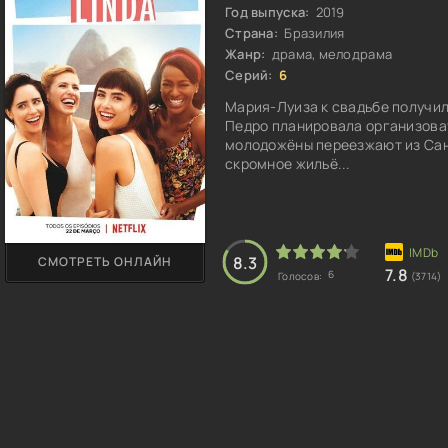
Год выпуска:
2019
Страна:
Бразилия
Жанр:
драма, мелодрама
Серий:
6
Мария-Луиза к свадьбе получил
Педро планировала организова
молодожёны переезжают из Сан
скромное жильё...
8.3
СМОТРЕТЬ ОНЛАЙН
7.8
6
Голосов:
(3714)