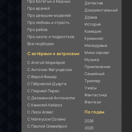
Про богатых и бедных
Детектив
Про врачей
Документальный
Про девушек-моделей
Драма
Про любовь и страсть
История
Про рабов
Комедия
Про школу и подростков
Криминал
Все подборки
Мелодрама
Мини сериал
С актёрами и актрисами
Музыка
С Агатой Морейрой
Приключения
С Антонио Фагундесом
Семейный
С Верой Фишер
Триллер
С Габриелой Дуарте
Ужасы
С Глорией Пирес
Фантастика
С Джованной Антонелли
Фэнтези
С Камилой Кейроз
По годам
С Люси Алвес
С Матеусом Солано
2026
С Паолой Оливейрой
2025