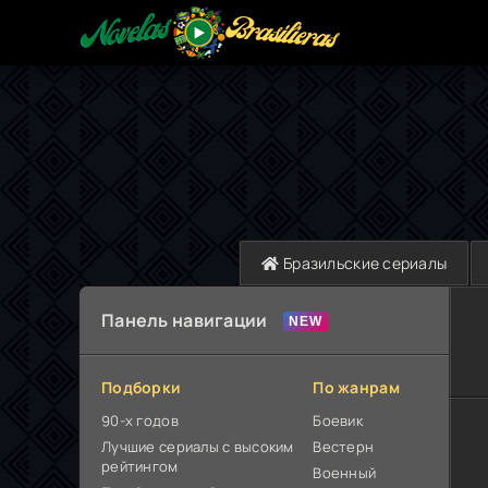
Бразильские сериалы
Панель навигации
Подборки
По жанрам
90-х годов
Боевик
Лучшие сериалы с высоким
Вестерн
рейтингом
Военный