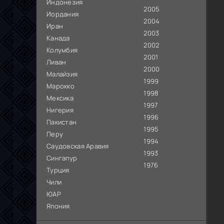
Индонезия
2005
Иордания
2004
Иран
2003
Канада
2002
Колумбия
2001
Ливан
2000
Малайзия
1999
Марокко
1998
Мексика
1997
Нигерия
1996
Пакистан
1995
Перу
1994
Саудовская Аравия
1993
Сингапур
1976
Турция
Чили
ЮАР
Япония