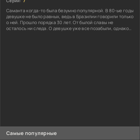
Серий:
7
Саманта когда-то была безумно популярной. В 80-ые годы
девушке не было равных, ведь в Бразилии говорили только
о ней. Прошло порядка 30 лет. От былой славы не
осталось ни следа. О девушке уже все позабыли, однако
подобное положение дел ее совершенно не устраивает...
Самые популярные