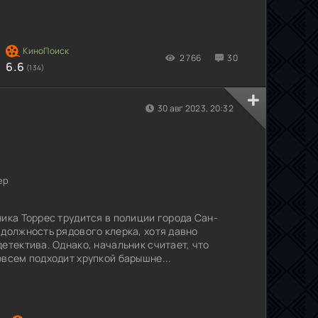
2 766
30
6.6
(134)
30 авг 2023, 20:32
ер
ника Торрес трудится в полиции города Сан-
 должность рядового клерка, хотя давно
етектива. Однако, начальник считает, что
овсем подходит хрупкой барышне...