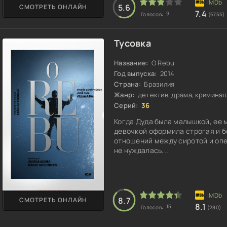
5.6
СМОТРЕТЬ ОНЛАЙН
7.4
9
Голосов:
(6755)
Тусовка
Название:
O Rebu
Год выпуска:
2014
Страна:
Бразилия
Жанр:
детектив, драма, криминал
Серий:
36
Когда Дуда была малышкой, ее 
девочкой оформила строгая и 
отношений между сиротой и опе
не нуждалась...
8.7
СМОТРЕТЬ ОНЛАЙН
8.1
15
Голосов:
(280)