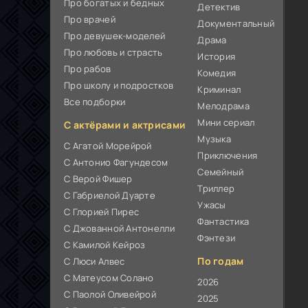
Про богатых и бедных
Детектив
Про врачей
Документальный
Про девушек-моделей
Драма
Про любовь и страсть
История
Про рабов
Комедия
Про школу и подростков
Криминал
Все подборки
Мелодрама
Мини сериал
С актёрами и актрисами
Музыка
С Агатой Морейрой
Приключения
С Антонио Фагундесом
Семейный
С Верой Фишер
Триллер
С Габриелой Дуарте
Ужасы
С Глорией Пирес
Фантастика
С Джованной Антонелли
Фэнтези
С Камилой Кейроз
По годам
С Люси Алвес
С Матеусом Солано
2026
С Паолой Оливейрой
2025