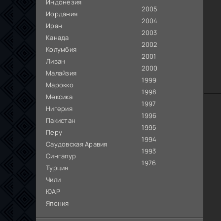
Индонезия
2005
Иордания
2004
Иран
2003
Канада
2002
Колумбия
2001
Ливан
2000
Малайзия
1999
Марокко
1998
Мексика
1997
Нигерия
1996
Пакистан
1995
Перу
1994
Саудовская Аравия
1993
Сингапур
1976
Турция
Чили
ЮАР
Япония