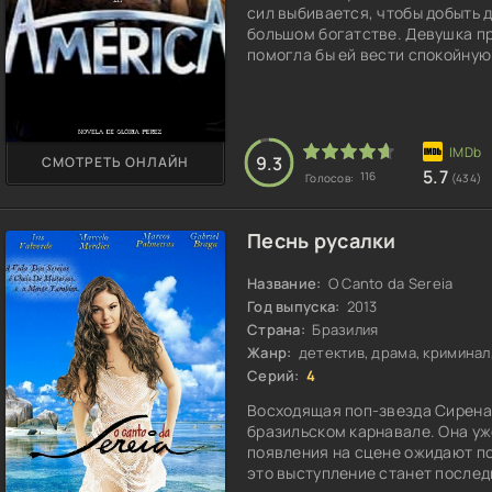
сил выбивается, чтобы добыть 
большом богатстве. Девушка пр
помогла бы ей вести спокойную
9.3
СМОТРЕТЬ ОНЛАЙН
5.7
116
Голосов:
(434)
Песнь русалки
Название:
O Canto da Sereia
Год выпуска:
2013
Страна:
Бразилия
Жанр:
детектив, драма, криминал
Серий:
4
Восходящая поп-звезда Сирена
бразильском карнавале. Она уж
появления на сцене ожидают по
это выступление станет послед