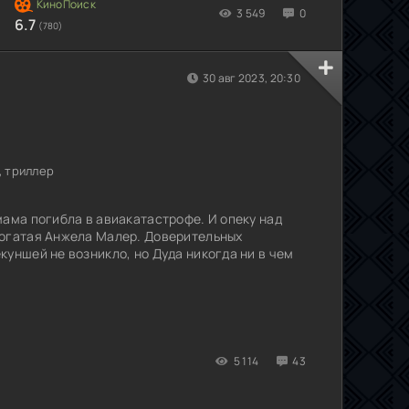
3 549
0
6.7
(780)
30 авг 2023, 20:30
, триллер
мама погибла в авиакатастрофе. И опеку над
богатая Анжела Малер. Доверительных
куншей не возникло, но Дуда никогда ни в чем
5 114
43