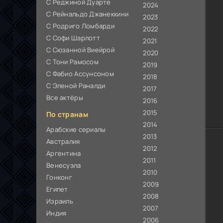
С Реджиной Дуарте
2024
С Рейнальдо Джанеккини
2023
С Родриго Ломбарди
2022
С Софи Шарлотт
2021
С Сюзанной Виейрой
2020
С Тони Рамосом
2019
С Фабио Ассунсоном
2018
С Эленой Раналди
2017
Все актёры
2016
2015
По странам
2014
Арабские сериалы
2013
Австралия
2012
Аргентина
2011
Венесуэла
2010
Гонконг
2009
Египет
2008
Израиль
2007
Индия
2006