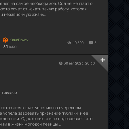
денег на самое необходимое. Сол не мечтает о
осто хочет отыскать такую работу, которая
 и независимую жизнь...
10 590
5
7.1
(654)
30 авг 2023, 20:30
, триллер
 готовится к выступлению на очередном
е успела завоевать признание публики, и ее
клонники. Однако никто и не подозревает, что
ним в жизни молодой певицы...