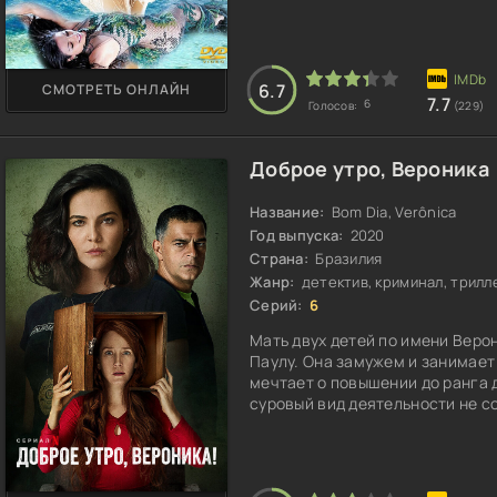
6.7
СМОТРЕТЬ ОНЛАЙН
7.7
6
Голосов:
(229)
Доброе утро, Вероника
Название:
Bom Dia, Verônica
Год выпуска:
2020
Страна:
Бразилия
Жанр:
детектив, криминал, трилл
Серий:
6
Мать двух детей по имени Веро
Паулу. Она замужем и занимает
мечтает о повышении до ранга д
суровый вид деятельности не с