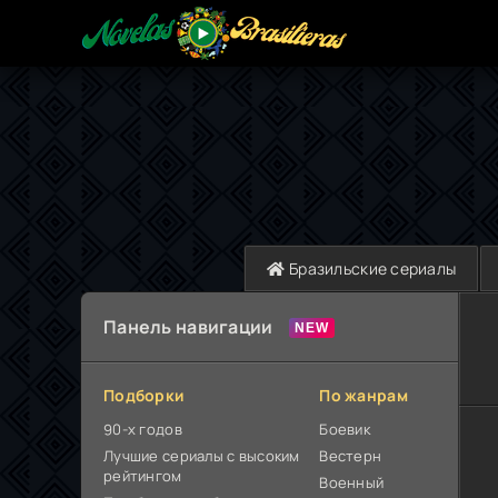
Бразильские сериалы
Панель навигации
Подборки
По жанрам
90-х годов
Боевик
Лучшие сериалы с высоким
Вестерн
рейтингом
Военный