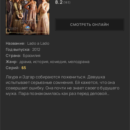
8.2
(183)
СМОТРЕТЬ ОНЛАЙН
Название:
Lado a Lado
Год выпуска:
2012
Страна:
Бразилия
Жанр:
драма, история, комедия, мелодрама
Серий:
65
Лаура и Эдгар собираются пожениться. Девушка
испытывает серьезные сомнения. Ей кажется, что она
совершает ошибку. Она почти не знает своего будущего
мужа. Пара познакомилась как раз перед деловой
поездкой Эдгара в Португалию. Он покидал Бразилию на 4
года...