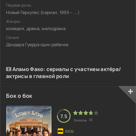
Первая роль:
Новый Геркулес (сериал, 1995 – ...)
Жанры:
комедия, драма, мелодрама
Семья:
Дандара Гуерра один ребенок
Аламо Фако: сериалы с участием актёра/
актрисы в главной роли
Бок о бок
7.5
32
Голосов: