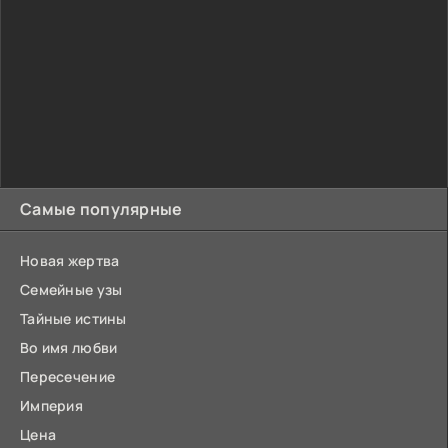
Самые популярные
Новая жертва
Семейные узы
Тайные истины
Во имя любви
Пересечение
Империя
Цена