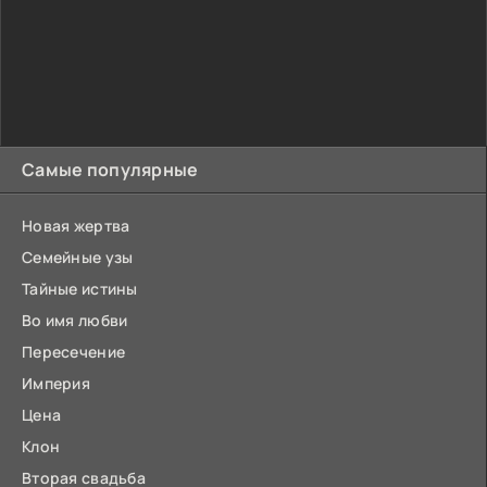
Самые популярные
Новая жертва
Семейные узы
Тайные истины
Во имя любви
Пересечение
Империя
Цена
Клон
Вторая свадьба