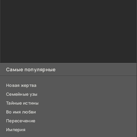
Самые популярные
Новая жертва
Семейные узы
Тайные истины
Во имя любви
Пересечение
Империя