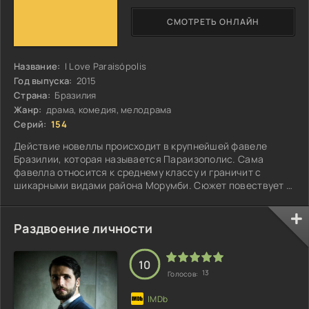
СМОТРЕТЬ ОНЛАЙН
Название:
I Love Paraisópolis
Год выпуска:
2015
Страна:
Бразилия
Жанр:
драма, комедия, мелодрама
Серий:
154
Действие новеллы происходит в крупнейшей фавеле
Бразилии, которая называется Параизополис. Сама
фавелла относится к среднему классу и граничит с
шикарными видами района Морумби. Сюжет повествует о
двух девушках - Маризети и Данде. Родители Данды
удочерили маленькую Мари...
Раздвоение личности
10
13
Голосов: