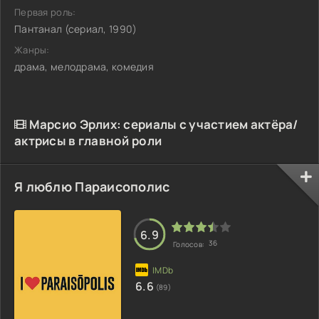
Первая роль:
Пантанал (сериал, 1990)
Жанры:
драма, мелодрама, комедия
Марсио Эрлих: сериалы с участием актёра/
актрисы в главной роли
Я люблю Параисополис
6.9
36
Голосов:
6.6
(89)