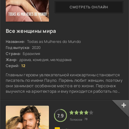
СМОТРЕТЬ ОНЛАЙН
Все женщины мира
Название:
Todas as Mulheres do Mundo
Год выпуска:
2020
Страна:
Бразилия
Жанр:
драма, комедия, мелодрама
Серий:
12
Главным героем увлекательной кинокартины становится
писатель по имени Пауло. Парень любит женщин, поэтому
они занимают особенное место в его жизни. Персонаж
выучился на архитектора и ему приходится работать по
профессии, хотя душа лежит к абсолютно другому
занятию...
7.9
78
Голосов: