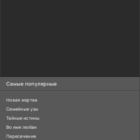
Самые популярные
Новая жертва
Семейные узы
Тайные истины
Во имя любви
Пересечение