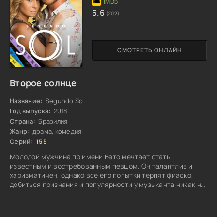
6.6
(202)
СМОТРЕТЬ ОНЛАЙН
Второе солнце
Название:
Segundo Sol
Год выпуска:
2018
Страна:
Бразилия
Жанр:
драма, комедия
Серий:
155
Молодой мужчина по имени Бето мечтает стать
известным и востребованным певцом. Он талантлив и
харизматичен, однако все его попытки терпят фиаско,
добиться признания и популярности у музыканта никак не
выходит...