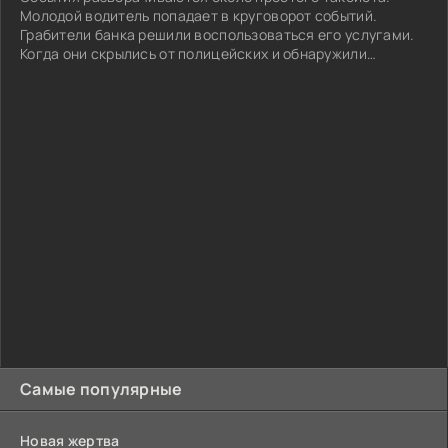
Молодой водитель попадает в круговорот событий.
Грабители банка решили воспользоваться его услугами.
Когда они скрылись от полицейских и обнаружили
пропажу денег, то обеспокоились. Тем более, главный
герой уже был на пути, чтобы сдать их...
Самые популярные
Новая жертва