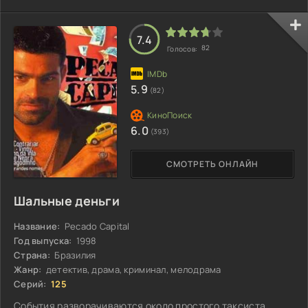
7.4
82
Голосов:
5.9
(82)
6.0
(393)
СМОТРЕТЬ ОНЛАЙН
Шальные деньги
Название:
Pecado Capital
Год выпуска:
1998
Страна:
Бразилия
Жанр:
детектив, драма, криминал, мелодрама
Серий:
125
События разворачиваются около простого таксиста.