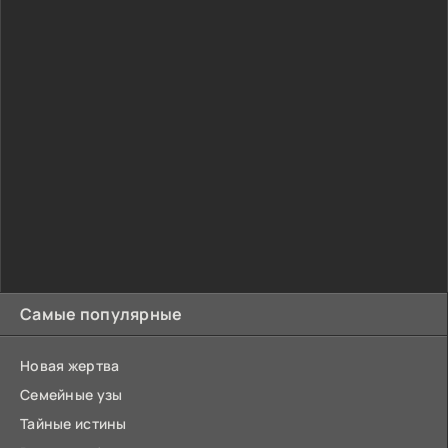
земное существование...
Самые популярные
Новая жертва
Семейные узы
Тайные истины