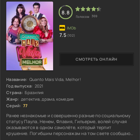
8.8
369
Голосов:
7.5
(102)
СМОТРЕТЬ ОНЛАЙН
Название:
Quanto Mais Vida, Melhor!
Год выпуска:
2021
Страна:
Бразилия
Жанр:
детектив, драма, комедия
Серий:
77
Ранее незнакомые и совершенно разные по социальному
статусу Паула, Ненем, Флавия, Гильерме, волей случая
оказываются в одном самолёте, который терпит
крушение. Погибшим персонажам на том свете сообщают,
что принято решение их отправить назад, чтобы изменить