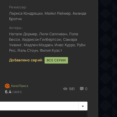
Режиссер:
Лариса Кондрацки, Майкл Раймер, Аманда
Бротчи
Актеры:
Натали Дормер, Лили Салливан, Лола
Бесси, Харрисон Гилбертсон, Самара
Уивинг, Мадлен Мэдден, Инес Курро, Руби
Рис, Яэль Стоун, Филип Куэст
Добавлено серий:
ВСЕ СЕРИИ
981
0
6.4
(12231)