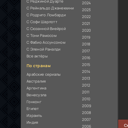
С Реджиной Дуарте
2024
С Рейнальдо Джанеккини
2023
С Родриго Ломбарди
2022
С Софи Шарлотт
2021
С Сюзанной Виейрой
2020
С Тони Рамосом
2019
С Фабио Ассунсоном
2018
С Эленой Раналди
2017
Все актёры
2016
2015
По странам
2014
Арабские сериалы
2013
Австралия
2012
Аргентина
2011
Венесуэла
2010
Гонконг
2009
Египет
2008
Израиль
2007
Индия
С
2006