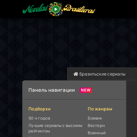
Бразильские сериалы
Панель навигации
Подборки
По жанрам
90-х годов
Боевик
Лучшие сериалы с высоким
Вестерн
рейтингом
Военный