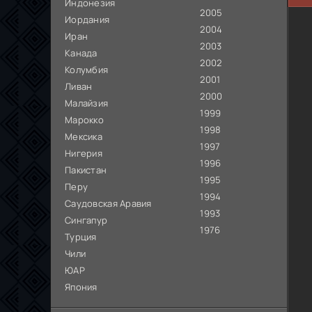
Индонезия
2005
Иордания
2004
Иран
2003
Канада
2002
Колумбия
2001
Ливан
2000
Малайзия
1999
Марокко
1998
Мексика
1997
Нигерия
1996
Пакистан
1995
Перу
1994
Саудовская Аравия
1993
Сингапур
1976
Турция
Чили
ЮАР
Япония