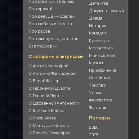
Про богатых и бедных
Детектив
Про врачей
Документальный
Про девушек-моделей
Драма
Про любовь и страсть
История
Про рабов
Комедия
Про школу и подростков
Криминал
Все подборки
Мелодрама
Мини сериал
С актёрами и актрисами
Музыка
С Агатой Морейрой
Приключения
С Антонио Фагундесом
Семейный
С Верой Фишер
Триллер
С Габриелой Дуарте
Ужасы
С Глорией Пирес
Фантастика
С Джованной Антонелли
Фэнтези
С Камилой Кейроз
По годам
С Люси Алвес
С Матеусом Солано
2026
С Паолой Оливейрой
2025