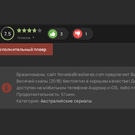
7.5
3
1
4
Голосов:
ополнительный плеер
Бразиломаны, сайт NovelasBrasilieras.com предлагает 
Висячей скалы (2018) бесплатно в хорошем качестве! 
доступен на мобильном телефоне Андроид и iOS, либо п
Продолжительность: 51 мин.
Категория:
Австралийские сериалы