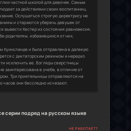
нглии частной школой для девочек. Самым
людает за действиями своих воспитанниц.
азание. Ослушаться строгую директрису не
аниям и стараются уберечь девушек от
я вывести Хестер из состояния равновесия,
бе родителям, избавившихся от них,
м Куинсленде и была отправлена в далекую
орется с диктаторским режимом и нередко
ти исключить ее. Взгляды сверстницы
е заинтересована в учебе, в отличие от
иром. Три приятельницы отправляются на
о часов они бесследно исчезают.
се серии подряд на русском языке
НЕ РАБОТАЕТ?