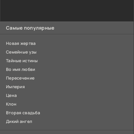
Самые популярные
Новая жертва
Семейные узы
Тайные истины
Во имя любви
Пересечение
Империя
Цена
Клон
Вторая свадьба
Дикий ангел