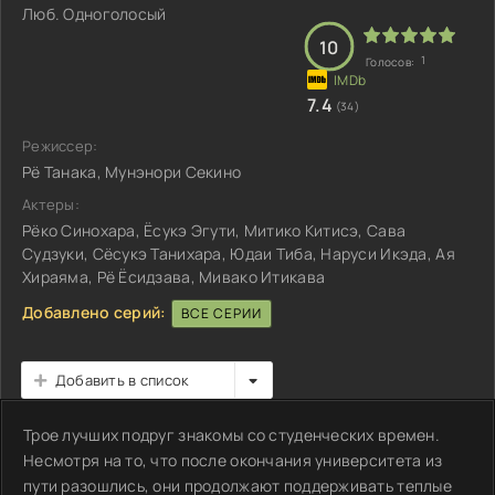
Люб. Одноголосый
10
1
Голосов:
7.4
(34)
Режиссер:
Рё Танака, Мунэнори Секино
Актеры:
Рёко Синохара, Ёсукэ Эгути, Митико Китисэ, Сава
Судзуки, Сёсукэ Танихара, Юдаи Тиба, Наруси Икэда, Ая
Хираяма, Рё Ёсидзава, Мивако Итикава
Добавлено серий:
ВСЕ СЕРИИ
Добавить в список
Трое лучших подруг знакомы со студенческих времен.
Несмотря на то, что после окончания университета из
пути разошлись, они продолжают поддерживать теплые