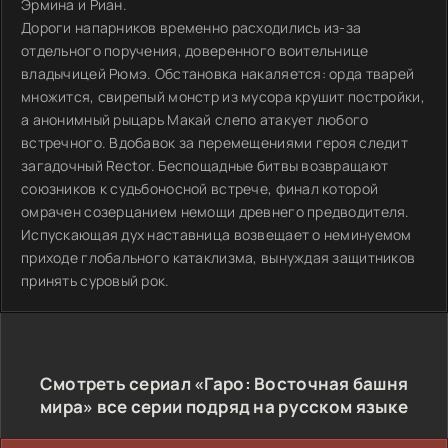
Эрмина и Риан.
Дороги напарников временно расходились из-за
отдельного поручения, доверенного воительнице
владычицей Рюмэ. Обстановка накаляется: орда тварей
множится, свирепый монстр из мусора крушит постройки,
а анонимный рыцарь Макай слепо атакует любого
встречного. Вдобавок за перемещениями героя следит
загадочный Rector. Беспощадные битвы возвращают
союзников к судьбоносной встрече, финал которой
омрачен созерцанием немощи древнего предводителя.
Испускающая дух наставница возвещает о неминуемом
приходе глобального катаклизма, вынуждая защитников
принять суровый рок.
Смотреть сериал «Гаро: Восточная башня
мира» все серии подряд на русском языке