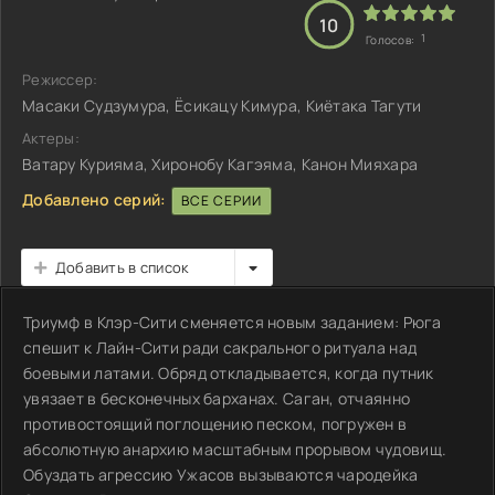
10
1
Голосов:
Режиссер:
Масаки Судзумура, Ёсикацу Кимура, Киётака Тагути
Актеры:
Ватару Курияма, Хиронобу Кагэяма, Канон Мияхара
Добавлено серий:
ВСЕ СЕРИИ
Добавить в список
Триумф в Клэр-Сити сменяется новым заданием: Рюга
спешит к Лайн-Сити ради сакрального ритуала над
боевыми латами. Обряд откладывается, когда путник
увязает в бесконечных барханах. Саган, отчаянно
противостоящий поглощению песком, погружен в
абсолютную анархию масштабным прорывом чудовищ.
Обуздать агрессию Ужасов вызываются чародейка