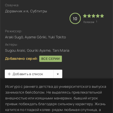
Озвучка:
Дорамчик и я, Субтитры
10
1
Голосов:
Режиссер:
Araki Sugô, Ayame Gôriki, Yuki Tokito
Актеры:
Sugou Araki, Gouriki Ayame, Tani Maria
Добавлено серий:
ВСЕ СЕРИИ
Добавить в список
Исигуро с раннего детства до университетского выпуска
занимался бейсболом. Не выделяясь привлекательной
внешностью или изящными манерами, бывший игрок
привык побеждать благодаря сильному характеру. Жизнь
катится по гладкой колее: рядом любимая спутница, а