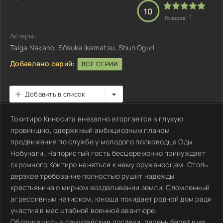
10
1
Голосов:
Актеры:
Taiga Nakano, Sôsuke Ikematsu, Shun Oguri
Добавлено серий:
ВСЕ СЕРИИ
Добавить в список
Токитиро Киносита внезапно вторгается в глухую
провинцию, одержимый амбициозным планом
продвижения по службе у молодого полководца Оды
Нобунаги. Напористый гость бесцеремонно принуждает
скромного Коитиро наняться к нему оруженосцем. Столь
дерзкое требование полностью рушит надежды
крестьянина о мирном возделывании земли. Сломленный
агрессивным натиском, юноша покидает родной дом ради
участия в масштабной военной авантюре.
Облачившись в самурайские доспехи, парень берет имя