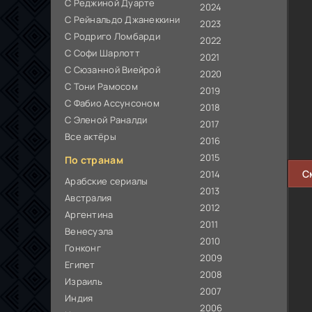
С Реджиной Дуарте
2024
С Рейнальдо Джанеккини
2023
С Родриго Ломбарди
2022
С Софи Шарлотт
2021
С Сюзанной Виейрой
2020
С Тони Рамосом
2019
С Фабио Ассунсоном
2018
С Эленой Раналди
2017
Все актёры
2016
2015
По странам
С
2014
Арабские сериалы
2013
Австралия
2012
Аргентина
2011
Венесуэла
2010
Гонконг
2009
Египет
2008
Израиль
2007
Индия
2006