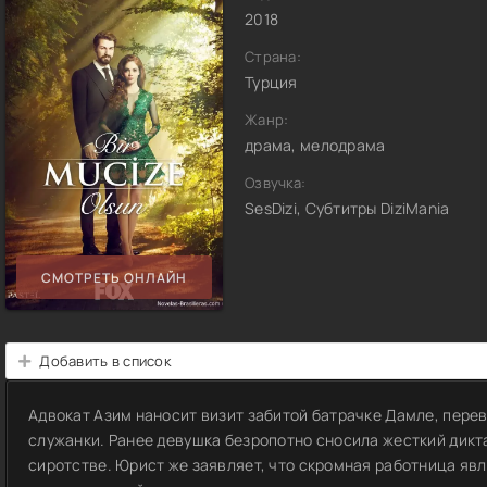
2018
Страна:
Турция
Жанр:
драма, мелодрама
Озвучка:
SesDizi, Субтитры DiziMania
СМОТРЕТЬ ОНЛАЙН
Добавить в список
Адвокат Азим наносит визит забитой батрачке Дамле, пере
служанки. Ранее девушка безропотно сносила жесткий дикт
сиротстве. Юрист же заявляет, что скромная работница яв