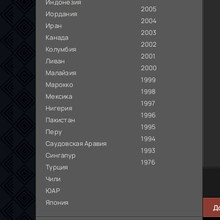
Индонезия
2005
Иордания
2004
Иран
2003
Канада
2002
Колумбия
2001
Ливан
2000
Малайзия
1999
Марокко
1998
Мексика
1997
Нигерия
1996
Пакистан
1995
Перу
1994
Саудовская Аравия
1993
Сингапур
1976
Турция
Чили
ЮАР
Япония
Д