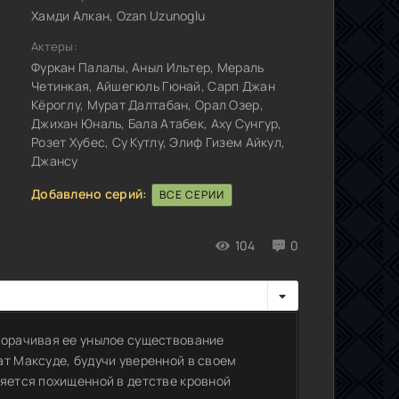
Хамди Алкан, Ozan Uzunoglu
Актеры:
Фуркан Палалы, Аныл Ильтер, Мераль
Четинкая, Айшегюль Гюнай, Сарп Джан
Кёроглу, Мурат Далтабан, Орал Озер,
Джихан Юналь, Бала Атабек, Аху Сунгур,
Розет Хубес, Су Кутлу, Элиф Гизем Айкул,
Джансу
Добавлено серий:
ВСЕ СЕРИИ
104
0
ворачивая ее унылое существование
ат Максуде, будучи уверенной в своем
ляется похищенной в детстве кровной