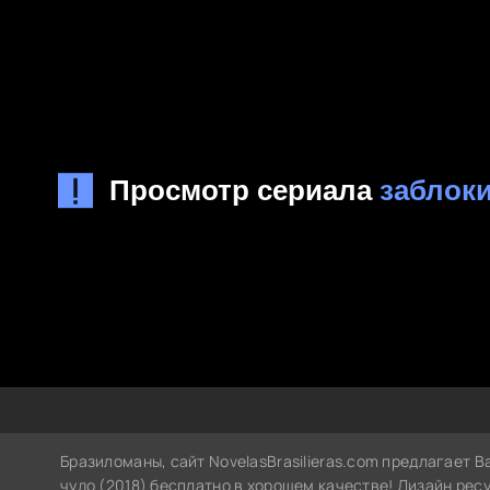
Бразиломаны, сайт NovelasBrasilieras.com предлагает 
чудо (2018) бесплатно в хорошем качестве! Дизайн рес