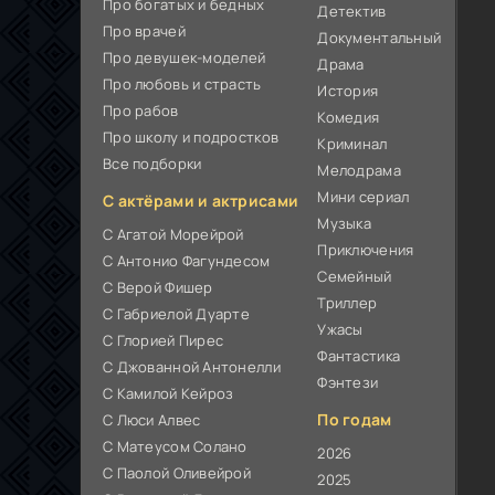
Про богатых и бедных
Детектив
Про врачей
Документальный
Про девушек-моделей
Драма
Про любовь и страсть
История
Про рабов
Комедия
Про школу и подростков
Криминал
Все подборки
Мелодрама
Мини сериал
С актёрами и актрисами
Музыка
С Агатой Морейрой
Приключения
С Антонио Фагундесом
Семейный
С Верой Фишер
Триллер
С Габриелой Дуарте
Ужасы
С Глорией Пирес
Фантастика
С Джованной Антонелли
Фэнтези
С Камилой Кейроз
По годам
С Люси Алвес
С Матеусом Солано
2026
С Паолой Оливейрой
2025