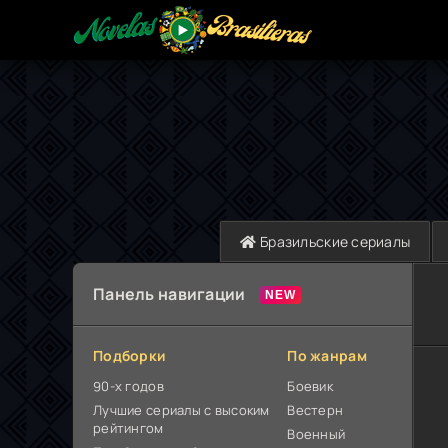
Бразильские сериалы
Панель навигации
Подборки
По жанрам
90-х годов
Боевик
Лучшие сериалы с высоким
Вестерн
рейтингом
Военный