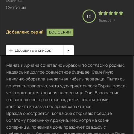
Озвучка:
Субтитры
10
1
Голосов:
Добавлено серий:
ВСЕ СЕРИИ
Добавить в список
Манав и Арчана сочетались браком по согласию родных,
надеясь на долгое совместное будущее. Семейную
идиллию оборвала внезапная гибель первенца. Пытаясь
пережить трагедию, чета удочеряет сироту Пурви, после
чего рождается кровная наследница Ови. Взросление
названных сестер сопровождается постоянными
конфликтами из-за полярных характеров.
Вражда обостряется, когда обе открывают сердце
богатому преемнику Арджуна. Несмотря на козни
соперницы, приемная дочь празднует свадьбу с
избранником. Спустя годы их повзрослевшая дочка Пари