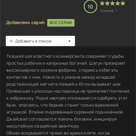
10
1
Голосов:
Добавлено серий:
ВСЕ СЕРИИ
Добавить в список
Ткацкий цех властного коммерсанта соединяет судьбы
простых рабочих и капризных богачей. Шагун презирает
высокомерного хозяина фабрики, стараясь избегать
контактов с ним. Новость о романе между младшей
родственницей магната Навьей и Югом вызывает шок.
Привыкшая к роскоши наследница не проявляет почтения
к избраннику. Родня наотрез отказывается одобрять этот
брак, опасаясь, что бедняк станет только временной
игрушкой. Втайне очарованный скромной подчиненной,
Джайсвал соглашается помочь близким, инициируя
масштабную свадебную авантюру.
Обман вскрывается прямо во время клятв, когда