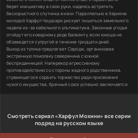
берет инициативу в свои руки, надеясь встретить
бескорыстного спутника жизни. Параллельно в Харияне
молодой Харфул Чаудхари рискует лишиться земельного
надела из–за кабального ультиматума. Законные угодья
отойдут его коварному дяде Балванту, если юноша не
обзаведется супругой в течение тридцати дней.
Выход из тупика предлагает Сародж, организовав
экстренную помолвку северянина с южной
бесприданницей. Наперекор агрессивному
противодействию со стороны жадного родственника,
стремящегося сорвать торжество ради присвоения
чужого имущества, брачный союз успешно заключается.
Смотреть сериал «Харфул Мохини» все серии
подряд на русском языке