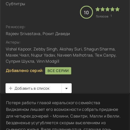
Субтитры
10
1
Голосов:
Режиссер:
Rajeev Srivastava, Рохит Диведи
Актеры:
Vishal Kapoor, Zebby Singh, Akshay Suri, Shagun Sharma,
Махек Чхал, Nupur Yadav, Naveen Malhotraa, Теж Сапру,
Суприя Шукла, Vinn Modgill
Добавлено серий:
ВСЕ СЕРИИ
Добавить в список
Потеря работы главой керальского семейства
Виджаяном лишает его возможности собрать приданое
для четырех дочерей – Мохини, Савитри, Малли и Велли.
Безденежье усугубляется скорым выселением из
съемного жилья. Видя отчаяние отца, старшая дочь