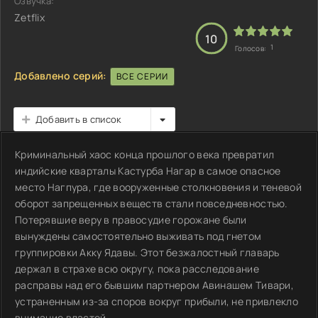
Озвучка:
Zetflix
10
1
Голосов:
Добавлено серий:
ВСЕ СЕРИИ
Добавить в список
Криминальный хаос конца прошлого века превратил
индийские кварталы Кастурба Нагар в самое опасное
место Нагпура, где вооруженные столкновения и теневой
оборот запрещенных веществ стали повседневностью.
Потерявшие веру в правосудие горожане были
вынуждены самостоятельно выживать под гнетом
группировки Акку Ядавы. Этот безжалостный главарь
держал в страхе всю округу, пока расследование
расправы над его бывшим партнером Авинашем Тивари,
устраненным из-за споров вокруг прибыли, не привлекло
внимание властей.