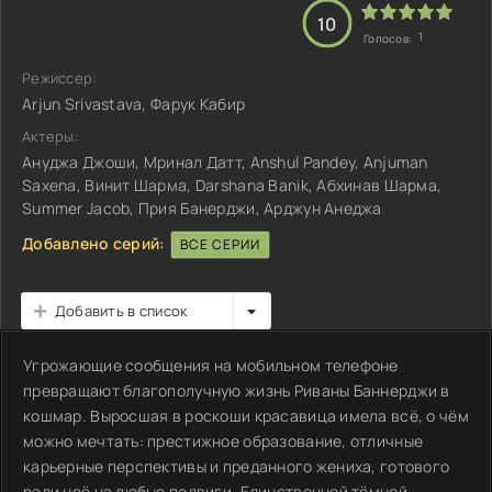
10
1
Голосов:
Режиссер:
Arjun Srivastava, Фарук Кабир
Актеры:
Ануджа Джоши, Мринал Датт, Anshul Pandey, Anjuman
Saxena, Винит Шарма, Darshana Banik, Абхинав Шарма,
Summer Jacob, Прия Банерджи, Арджун Анеджа
Добавлено серий:
ВСЕ СЕРИИ
Добавить в список
Угрожающие сообщения на мобильном телефоне
превращают благополучную жизнь Риваны Баннерджи в
кошмар. Выросшая в роскоши красавица имела всё, о чём
можно мечтать: престижное образование, отличные
карьерные перспективы и преданного жениха, готового
ради неё на любые подвиги. Единственной тёмной