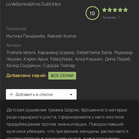
LoVeSeries&Kino.Subtitles
10
1
Голосов:
Режиссер:
Имтиаз Панджаби, Rakesh Kumar
Актеры:
Trishala Idnani, Каранвир Шарма, Debattama Saha, Раджвир
Чаухан, Кирон Арья, Falaq Naaz, Алка Каушал, Дипа Параб,
Халид Сиддикуи, Сурадж Тхапар
Добавлено серий:
ВСЕ СЕРИИ
Добавить в список
Детская душевная травма Шории, брошенного матерью
ради карьерного роста, сформировала у него жесткое
предубеждение против эмансипации. Повзрослевший
мужчина убежден, что призвание женщины заключается
исключительно в домашнем очаге, а не в получении