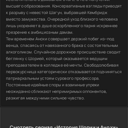
высшего образования. Консервативные взгляды приводят
к разрыву с невестой Шагун, выбравшей Кембридж
вместо замужества. Очередной уход близкого человека
лишь укореняет в душе оскорбленного парня искреннее
презрение к амбициозным дамам.
Тем временем Анохи совершает дерзкий побег из–под
венца, спасаясь от навязанного брака с состоятельным
алкоголиком. Случайное дорожное происшествие сводит
беглянку с Шорией, который оказывается ведущим
преподавателем в колледже её мечты. Свободолюбивая
первокурсница категорически отказывается подчиняться
патриархальным устоям сурового профессора.
Постоянные идейные споры и взаимные упреки
неожиданно сближают непримиримых оппонентов,
разжигая между ними сильное чувство.
Смотреть сериал «История Шории и Анохи»