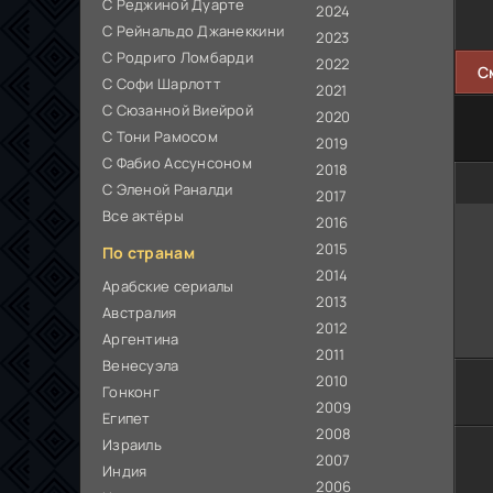
С Реджиной Дуарте
2024
С Рейнальдо Джанеккини
2023
С Родриго Ломбарди
2022
С
С Софи Шарлотт
2021
С Сюзанной Виейрой
2020
С Тони Рамосом
2019
С Фабио Ассунсоном
2018
С Эленой Раналди
2017
Все актёры
2016
2015
По странам
2014
Арабские сериалы
2013
Австралия
2012
Аргентина
2011
Венесуэла
2010
Гонконг
2009
Египет
2008
Израиль
2007
Индия
2006