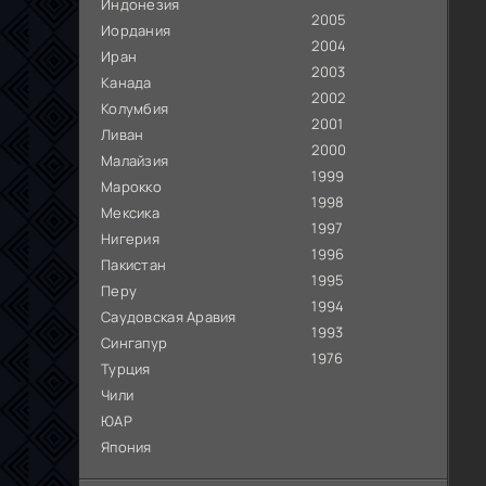
Индонезия
2005
Иордания
2004
Иран
2003
Канада
2002
Колумбия
2001
Ливан
2000
Малайзия
1999
Марокко
1998
Мексика
1997
Нигерия
1996
Пакистан
1995
Перу
1994
Саудовская Аравия
1993
Сингапур
1976
Турция
Чили
ЮАР
Япония