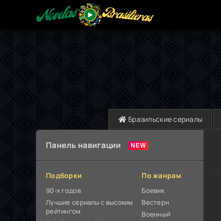
Бразильские сериалы
Панель навигации
Подборки
По жанрам
90-х годов
Боевик
Лучшие сериалы с высоким
Вестерн
рейтингом
Военный