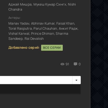
Аджай Мишра, Мукеш Кумар Сингх, Nishi
Chandra
Актеры:
Manav Yadav, Abhinav Kumar, Faisal Khan,
Toral Rasputra, Parul Chauhan, Анкит Радж,
Vishal Karwal, Prince Dhiman, Sharma
Sandeep, Rai Devaksh
Добавлено серий:
ВСЕ СЕРИИ
91
0