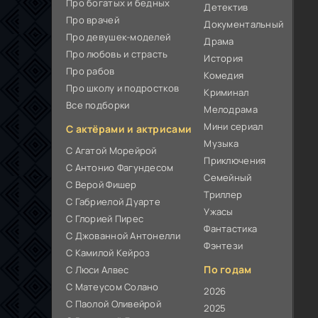
Про богатых и бедных
Детектив
Про врачей
Документальный
Про девушек-моделей
Драма
Про любовь и страсть
История
Про рабов
Комедия
Про школу и подростков
Криминал
Все подборки
Мелодрама
Мини сериал
С актёрами и актрисами
Музыка
С Агатой Морейрой
Приключения
С Антонио Фагундесом
Семейный
С Верой Фишер
Триллер
С Габриелой Дуарте
Ужасы
С Глорией Пирес
Фантастика
С Джованной Антонелли
Фэнтези
С Камилой Кейроз
По годам
С Люси Алвес
С Матеусом Солано
2026
С Паолой Оливейрой
2025