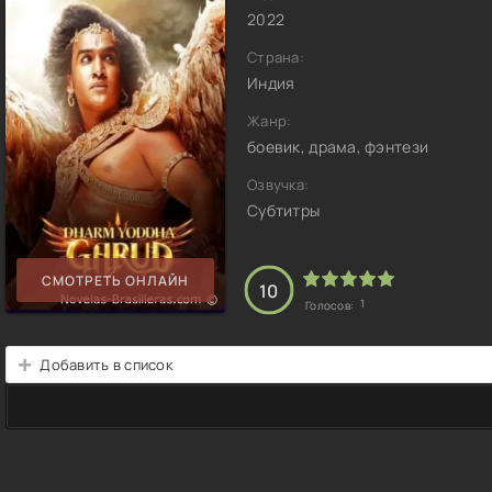
2022
Страна:
Индия
Жанр:
боевик, драма, фэнтези
Озвучка:
Субтитры
СМОТРЕТЬ ОНЛАЙН
10
1
Голосов:
Добавить в список