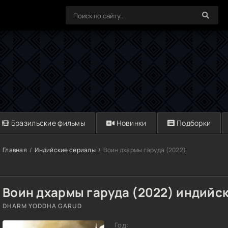
Бразильские фильмы
Новинки
Подборки
Главная
Индийские сериалы
Воин дхармы гаруда (2022)
Воин дхармы гаруда (2022) индийс
DHARM YODDHA GARUD
Год: