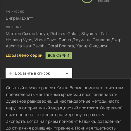
1
Голосов:
Режиссер:
Викрам Бхатт
Актеры:
Мастер Омкар Капур, Richisha Gulati, Shyamraj Patil,
Hemang Vyas, Vishal Dave, Лиина Джумани, Сандипа Дхар,
Ashmita Kaur Bakshi, Coral Bhamra, Халид Сиддикуи
Добавлено серий:
ВСЕ СЕРИИ
Добавить в список
Опытный психотерапевт Кияна Верма помогает клиентам
преодолевать ментальные кризисы и восстанавливать
душевное равновесие. Её нестандартные методы часто
нарушают привычный медицинский протокол. Очередной
визит полностью меняет размеренную практику
эксперта, когда на приём приходит Радхика, доведённая
до отчаяния домашней тиранией. Понимая тщетность