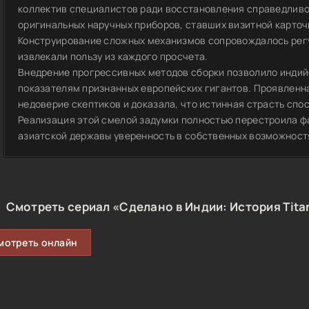
коллектив специалистов ради восстановления справедливо
оригинальных наручных приборов, ставших визитной карто
Конструирование сложных механизмов сопровождалось рег
извлекали пользу из каждого просчета.
Внедрение прогрессивных методов сборки позволило индий
показателям признанных европейских гигантов. Проявленн
недоверие скептиков и доказала, что истинная страсть спо
Реализация этой смелой задумки полностью перестроила ф
азиатской державы уверенность в собственных возможност
Смотреть сериал «Сделано в Индии: История Tita
мотреть онлайн