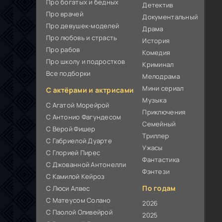
Про богатых и бедных
Детектив
Про врачей
Документальный
Про девушек-моделей
Драма
Про любовь и страсть
История
Про рабов
Комедия
Про школу и подростков
Криминал
Все подборки
Мелодрама
Мини сериал
С актёрами и актрисами
Музыка
С Агатой Морейрой
Приключения
С Антонио Фагундесом
Семейный
С Верой Фишер
Триллер
С Габриелой Дуарте
Ужасы
С Глорией Пирес
Фантастика
С Джованной Антонелли
Фэнтези
С Камилой Кейроз
По годам
С Люси Алвес
С Матеусом Солано
2026
С Паолой Оливейрой
2025