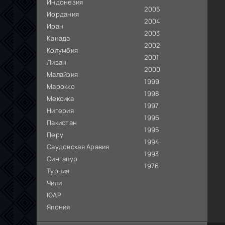
Индонезия
2005
Иордания
2004
Иран
2003
Канада
2002
Колумбия
2001
Ливан
2000
Малайзия
1999
Марокко
1998
Мексика
1997
Нигерия
1996
Пакистан
1995
Перу
1994
Саудовская Аравия
1993
Сингапур
1976
Турция
Чили
ЮАР
Япония