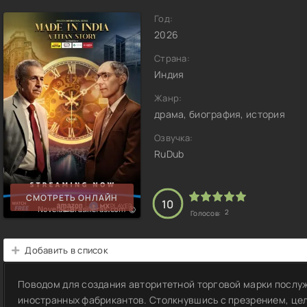
Год:
2026
Страна:
Индия
Жанр:
драма, биография, история
Озвучка:
RuDub
СМОТРЕТЬ ОНЛАЙН
10
2
Голосов:
Добавить в список
Поводом для создания авторитетной торговой марки послу
иностранных фабрикантов. Столкнувшись с презрением, це