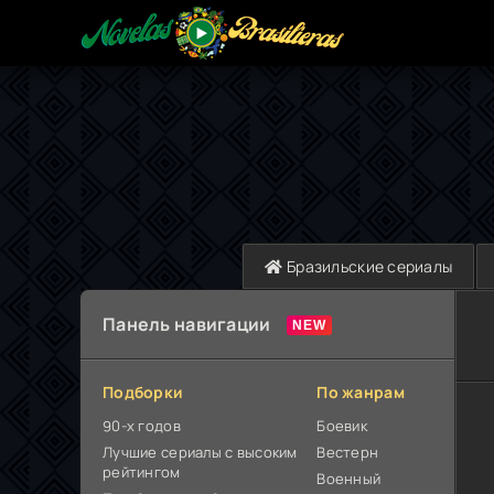
Бразильские сериалы
Панель навигации
Подборки
По жанрам
90-х годов
Боевик
Лучшие сериалы с высоким
Вестерн
рейтингом
Военный