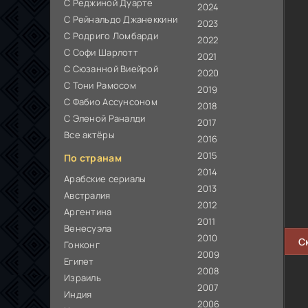
С Реджиной Дуарте
2024
С Рейнальдо Джанеккини
2023
С Родриго Ломбарди
2022
С Софи Шарлотт
2021
С Сюзанной Виейрой
2020
С Тони Рамосом
2019
С Фабио Ассунсоном
2018
С Эленой Раналди
2017
Все актёры
2016
2015
По странам
2014
Арабские сериалы
2013
Австралия
2012
Аргентина
2011
Венесуэла
2010
С
Гонконг
2009
Египет
2008
Израиль
2007
Индия
2006