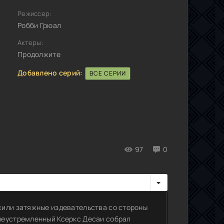
Режиссер:
Робби Грюал
Актеры:
Продолжите
Добавлено серий:
ВСЕ СЕРИИ
97
0
жили затяжные издевательства со стороны
леустремленный Ксеркс Десаи собрал